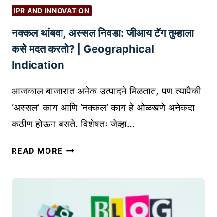
R
को
IPR AND INNOVATION
D
ड
O
नक्कल थांबवा, अस्सल निवडा: जीआय टॅग तुम्हाला
तं
C
त्र
कसे मदत करतो? | Geographical
T
ज्ञा
Indication
O
न
R
व्य
आजकाल बाजारात अनेक उत्पादने मिळतात, पण त्यापैकी
S
व
‘अस्सल’ काय आणि ‘नक्कल’ काय हे ओळखणे अनेकदा
)
सा
कठीण होऊन बसते. विशेषतः जेव्हा…
यां
सा
न
ठी
READ MORE
क्क
का
ल
आ
थां
व
ब
श्य
वा
क