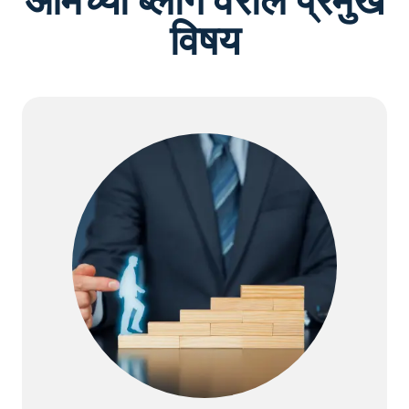
आमच्या ब्लॉग वरील प्रमुख
विषय