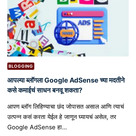
,
आ
अ
हे
स्स
?
ल
(
नि
N
व
O
डा
-
:
C
BLOGGING
जी
O
आपल्या ब्लॉगला Google AdSense च्या मदतीने
आ
D
य
E
कसे कमाईचं साधन बनवू शकता?
टॅ
T
ग
E
आपण ब्लॉग लिहिण्याचा छंद जोपासत असाल आणि त्याचं
तु
C
उत्पन्न कसं करता येईल हे जाणून घ्यायचं असेल, तर
म्हा
H
Google AdSense हा…
ला
N