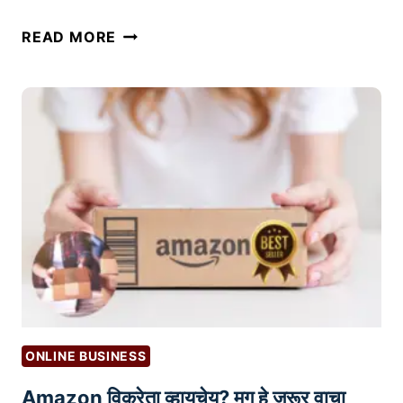
?
A
READ MORE
M
A
Z
O
N
व
री
ल
य
श
स्वी
वि
क्री
ONLINE BUSINESS
सा
Amazon विक्रेता व्हायचेय? मग हे जरूर वाचा
ठी