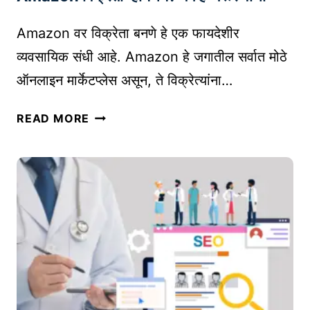
टॉ
Amazon वर विक्रेता बनणे हे एक फायदेशीर
प
5
व्यवसायिक संधी आहे. Amazon हे जगातील सर्वात मोठे
प्रो
ऑनलाइन मार्केटप्लेस असून, ते विक्रेत्यांना…
ड
क्ट
A
READ MORE
रि
M
स
A
र्च
Z
टू
O
ल्स
N
|
वि
A
क्रे
M
ता
A
व्हा
Z
य