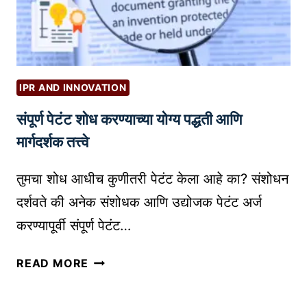
U
ब
B
न
E
वू
स्टु
श
डि
क
IPR AND INNOVATION
ओ
ता
संपूर्ण पेटंट शोध करण्याच्या योग्य पद्धती आणि
क
?
सा
मार्गदर्शक तत्त्वे
त
या
तुमचा शोध आधीच कुणीतरी पेटंट केला आहे का? संशोधन
र
दर्शवते की अनेक संशोधक आणि उद्योजक पेटंट अर्ज
क
करण्यापूर्वी संपूर्ण पेटंट…
रा
वा
सं
READ MORE
:
पू
ए
र्ण
क