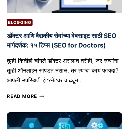
O
चे
N
य
P
?
BLOGGING
R
म
O
डॉक्टर आणि वैद्यकीय सेवांच्या वेबसाइट साठी SEO
ग
D
हे
मार्गदर्शक: १५ टिप्स (SEO for Doctors)
U
ज
C
रू
तुम्ही कितीही चांगले डॉक्टर असलात तरीही, जर रुग्णांना
T
र
तुम्ही ऑनलाइन सापडत नसाल, तर त्याचा काय फायदा?
R
वा
E
आपली उपस्थिती इंटरनेटवर वाढवून…
चा
S
E
डॉ
READ MORE
A
क्ट
R
र
C
आ
H
णि