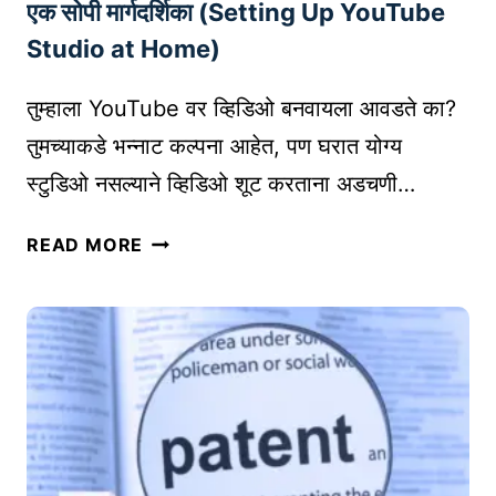
N
एक सोपी मार्गदर्शिका (Setting Up YouTube
H
S
I
Studio at Home)
E
C
च्या
A
तुम्हाला YouTube वर व्हिडिओ बनवायला आवडते का?
म
L
तुमच्याकडे भन्नाट कल्पना आहेत, पण घरात योग्य
द
I
स्टुडिओ नसल्याने व्हिडिओ शूट करताना अडचणी…
ती
N
ने
D
घ
क
READ MORE
I
र
से
C
च्या
क
A
घ
मा
T
री
ई
I
Y
चं
O
O
सा
N
U
ध
T
न