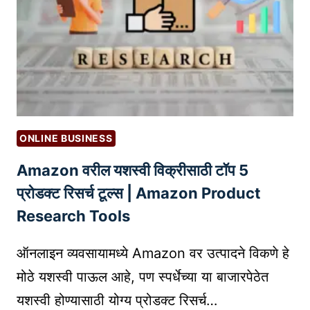
सा
ठी
G
O
O
G
L
E
ONLINE BUSINESS
चा
Amazon वरील यशस्वी विक्रीसाठी टॉप 5
वा
प
प्रोडक्ट रिसर्च टूल्स | Amazon Product
र
Research Tools
क
सा
ऑनलाइन व्यवसायामध्ये Amazon वर उत्पादने विकणे हे
क
मोठे यशस्वी पाऊल आहे, पण स्पर्धेच्या या बाजारपेठेत
रा
यशस्वी होण्यासाठी योग्य प्रोडक्ट रिसर्च…
वा