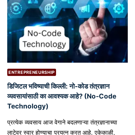
T
वै
O
द्य
O
की
L
य
S
से
वां
च्या
वे
ब
ENTREPRENEURSHIP
सा
डिजिटल भविष्याची किल्ली: नो-कोड तंत्रज्ञान
इ
ट
व्यवसायांसाठी का आवश्यक आहे? (No-Code
सा
Technology)
ठी
S
प्रत्येक व्यवसाय आज वेगाने बदलणाऱ्या तंत्रज्ञानाच्या
E
लाटेवर स्वार होण्याचा प्रयत्न करत आहे. एकेकाळी,
O