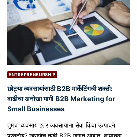
द
त्रा
ने
व
वि
री
कू
ल
न
प
पै
रि
से
णा
क
म
से
|
ENTREPRENEURSHIP
क
A
छोट्या व्यवसायांसाठी B2B मार्केटिंगची शक्ती:
म
I
वा
O
वाढीचा अनोखा मार्ग! B2B Marketing for
य
V
Small Businesses
चे
E
:
R
तुमचा व्यवसाय इतर व्यवसायांना सेवा किंवा उत्पादने
ए
J
पुरवतोय? म्हणजेच तुम्ही B2B जगात आहात. बऱ्याचदा,