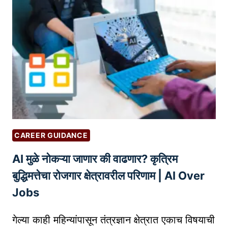
L
E
B
U
S
I
N
E
S
S
CAREER GUIDANCE
P
AI मुळे नोकऱ्या जाणार की वाढणार? कृत्रिम
R
O
बुद्धिमत्तेचा रोजगार क्षेत्रावरील परिणाम | AI Over
F
Jobs
I
L
गेल्या काही महिन्यांपासून तंत्रज्ञान क्षेत्रात एकाच विषयाची
E