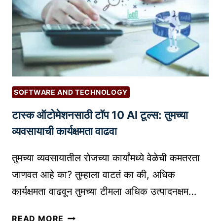
प
M
Y
सु
A
रू
R
क
K
र
E
ण्या
T
च्या
I
SOFTWARE AND TECHNOLOGY
सो
N
टास्क ऑटोमेशनसाठी टॉप 10 AI टूल्स: तुमच्या
प्या
G
प
F
व्यवसायाची कार्यक्षमता वाढवा
द्ध
O
ती
R
तुमच्या व्यवसायातील रोजच्या कार्यांमध्ये वेळेची कमतरता
:
S
जाणवत आहे का? तुम्हाला वाटतं का की, अधिक
प
M
कार्यक्षमता वाढवून तुमच्या टीमला अधिक उत्पादनक्षम…
हि
A
ला
L
टा
READ MORE
ट