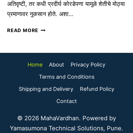
T
अतिवृष्टी, तर कधी प्रदीर्घ कोरडेपणा यामुळे शेतीचे मोठ्या
चे
T
प्रमाणावर नुकसान होते. अशा…
म
Y
ह
P
शे
READ MORE
त्त्व
E
त
|
S
क
S
I
ऱ्यां
O
N
सा
C
Home
About
Privacy Policy
S
ठी
I
T
अ
Terms and Conditions
A
O
ति
L
C
Shipping and Delivery
Refund Policy
वृ
M
K
ष्टी
Contact
E
M
चे
D
A
पू
© 2026 MahaVardhan. Powered by
I
R
र्वा
Yamasumona Technical Solutions, Pune.
A
K
नु