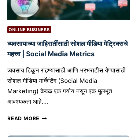
व
णू
क
:
ONLINE BUSINESS
प्र
व्यवसायाच्या जाहिरातींसाठी सोशल मीडिया मेट्रिक्सचे
का
र
महत्त्व | Social Media Metrics
,
फा
व्यवसाय टिकून राहण्यासाठी आणि भरभराटीस येण्यासाठी
य
सोशल मीडिया मार्केटिंग (Social Media
दे
Marketing) केवळ एक पर्याय नसून एक मूलभूत
आ
आवश्यकता आहे….
णि
तु
व्य
म
READ MORE
व
च्या
सा
सा