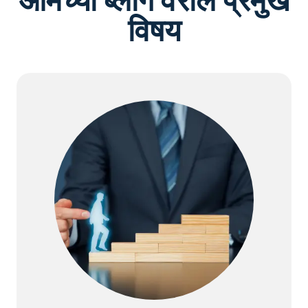
आमच्या ब्लॉग वरील प्रमुख
विषय