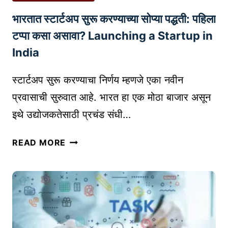
ग
P
भारतात स्टार्टअप सुरू करण्याच्या सोप्या पद्धती: पहिला
ची
R
श
O
टप्पा कसा असावा? Launching a Startup in
क्ती
D
India
:
U
वा
C
स्टार्टअप सुरू करण्याचा निर्णय म्हणजे एका नवीन
ढी
T
प्रवासाची सुरुवात आहे. भारत हा एक मोठा बाजार असून
चा
S
इथे उद्योजकतेसाठी प्रचंड संधी…
अ
P
नो
R
भा
खा
READ MORE
O
र
मा
F
ता
र्ग
I
त
!
T
स्टा
B
A
र्ट
2
B
अ
B
L