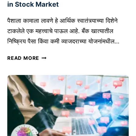
:
A
in Stock Market
तु
S
म
T
पैशाला कामाला लावणे हे आर्थिक स्वातंत्र्याच्या दिशेने
च्या
A
टाकलेले एक महत्त्वाचे पाऊल आहे. बँक खात्यातील
व्य
R
निष्क्रिय पैसा किंवा कमी व्याजदराच्या योजनांमधील…
व
T
सा
U
शे
या
READ MORE
P
अ
ची
I
र
का
N
मा
र्य
I
र्के
क्ष
N
ट
म
D
म
ता
I
ध्ये
वा
A
गुं
ढ
त
वा