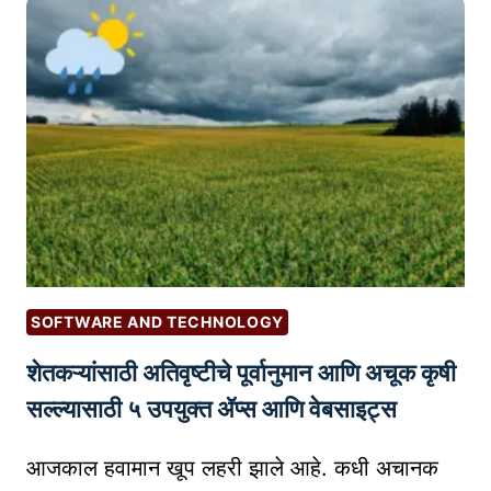
या
ठी
च्या
यो
जा
ग्य
हि
प
रा
र्या
तीं
य
सा
|
ठी
I
सो
N
श
V
ल
E
SOFTWARE AND TECHNOLOGY
मी
S
शेतकऱ्यांसाठी अतिवृष्टीचे पूर्वानुमान आणि अचूक कृषी
डि
T
या
M
सल्ल्यासाठी ५ उपयुक्त ॲप्स आणि वेबसाइट्स
मे
E
ट्रि
N
आजकाल हवामान खूप लहरी झाले आहे. कधी अचानक
क्स