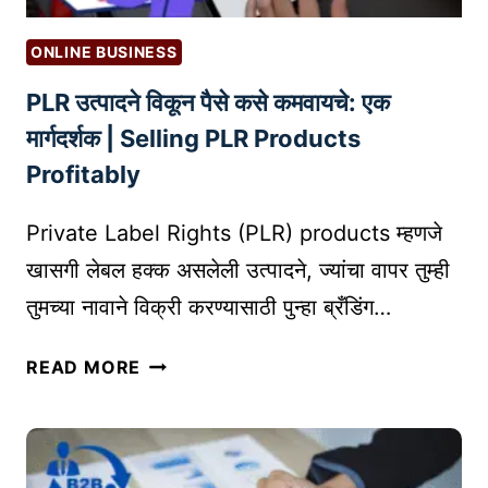
ख
ढ
दे
णा
ONLINE BUSINESS
ण्या
र
चा
PLR उत्पादने विकून पैसे कसे कमवायचे: एक
?
मो
कृ
मार्गदर्शक | Selling PLR Products
फ
त्रि
Profitably
त
म
आ
बु
Private Label Rights (PLR) products म्हणजे
णि
द्धि
खासगी लेबल हक्क असलेली उत्पादने, ज्यांचा वापर तुम्ही
प्र
म
भा
तुमच्या नावाने विक्री करण्यासाठी पुन्हा ब्रँडिंग…
त्ते
वी
चा
P
मा
रो
READ MORE
L
र्ग
ज
R
गा
उ
र
त्पा
क्षे