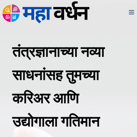
Skip
to
content
तंत्रज्ञानाच्या नव्या
साधनांसह तुमच्या
करिअर आणि
उद्योगाला गतिमान