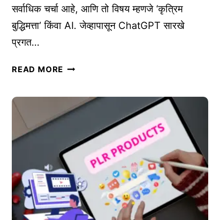
सर्वाधिक चर्चा आहे, आणि तो विषय म्हणजे ‘कृत्रिम
:
बुद्धिमत्ता’ किंवा AI. जेव्हापासून ChatGPT सारखे
तु
म
प्रगत…
च्या
व्य
A
READ MORE
व
I
सा
मु
या
ळे
ला
नो
ऑ
क
न
ऱ्या
ला
जा
इ
णा
न
र
ओ
की
ळ
वा