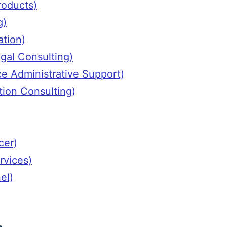
Products)
g)
ration)
Legal Consulting)
elance Administrative Support)
vation Consulting)
ncer)
ervices)
el)