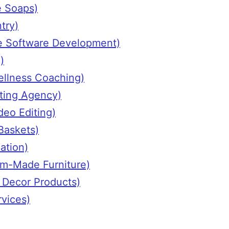
de Soaps)
ntry)
elance Software Development)
)
 Wellness Coaching)
keting Agency)
ideo Editing)
 Baskets)
lation)
stom-Made Furniture)
me Decor Products)
rvices)