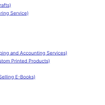
rafts)
ering Service)
keeping and Accounting Services)
g Custom Printed Products)
d Selling E-Books)