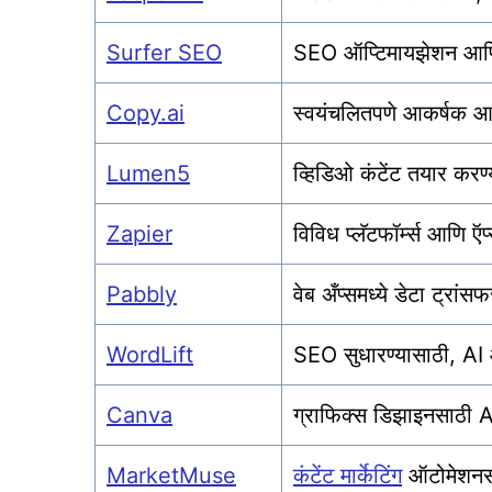
Surfer SEO
SEO ऑप्टिमायझेशन आणि कं
Copy.ai
स्वयंचलितपणे आकर्षक आणि
Lumen5
व्हिडिओ कंटेंट तयार करण्
Zapier
विविध प्लॅटफॉर्म्स आणि 
Pabbly
वेब अँप्समध्ये डेटा ट्र
WordLift
SEO सुधारण्यासाठी, AI 
Canva
ग्राफिक्स डिझाइनसाठी 
MarketMuse
कंटेंट मार्केटिंग
ऑटोमेशनस