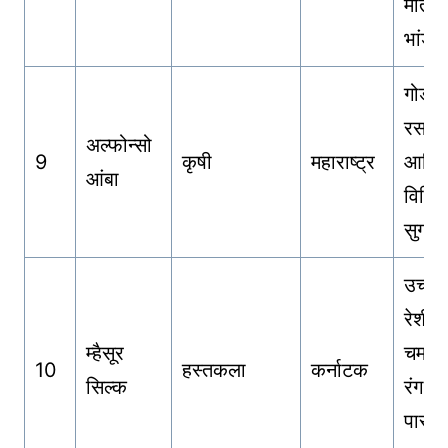
मातीच
भांडी
गोड च
रसाळ
अल्फोन्सो
9
कृषी
महाराष्ट्र
आणि
आंबा
विशिष्
सुगंध
उच्च द
रेशीम,
म्हैसूर
चमकद
10
हस्तकला
कर्नाटक
सिल्क
रंग,
पारंप