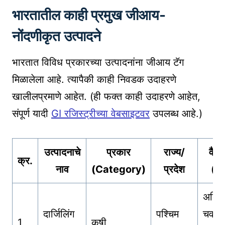
भारतातील काही प्रमुख जीआय-
नोंदणीकृत उत्पादने
भारतात विविध प्रकारच्या उत्पादनांना जीआय टॅग
मिळालेला आहे. त्यापैकी काही निवडक उदाहरणे
खालीलप्रमाणे आहेत. (ही फक्त काही उदाहरणे आहेत,
संपूर्ण यादी
GI रजिस्ट्रीच्या वेबसाइटवर
उपलब्ध आहे.)
उत्पादनाचे
प्रकार
राज्य/
वैशिष
क्र.
नाव
(Category)
प्रदेश
(मुख
अद्वित
दार्जिलिंग
पश्चिम
चव, स
1
कृषी