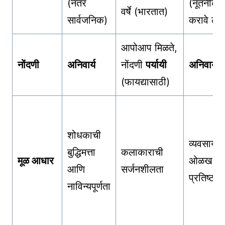
(नंतर
(नूतनीकर
वर्षे (भारतात)
सार्वजनिक)
करावे लाग
आपोआप मिळते,
नोंदणी
अनिवार्य
नोंदणी
पर्यायी
अनिवार्य
(फायद्यासाठी)
शोधकाची
व्यवसायाच
बुद्धिमत्ता
कलाकाराची
मूळ आधार
ओळख आ
आणि
सर्जनशीलता
प्रतिष्ठा
नाविन्यपूर्णता