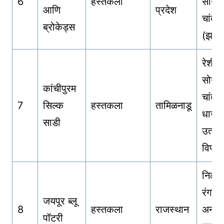
6
हस्तकला
सोनेरी
आणि
प्रदेश
चांदीच
ब्रोकेड्स
(झरी 
रेशीम
सोनेरी
कांचीपुरम
चांदीच्
7
सिल्क
हस्तकला
तामिळनाडू
धाग्यां
साडी
उत्कृष्
विणक
निळ्या
रंगाची
जयपूर ब्लू
8
हस्तकला
राजस्थान
अनोख
पॉटरी