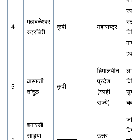
गोड 
रसाळ
महाबळेश्वर
स्ट्रॉब
4
कृषी
महाराष्ट्र
स्ट्रॉबेरी
विशिष्
माती
हवामा
हिमालयीन
लांब द
बासमती
प्रदेश
विशिष्
5
कृषी
तांदूळ
(काही
सुगंध
राज्ये)
चव
जटिल
बनारसी
विणक
साड्या
उत्तर