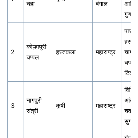
चहा
बंगाल
आणि
गुणवत्त
पारंप
हस्तनि
कोल्हापुरी
2
हस्तकला
महाराष्ट्र
चामड्
चप्पल
चप्पल
टिका
विशिष्
नागपुरी
आंबट
3
कृषी
महाराष्ट्र
संत्री
चव आ
सुगंध