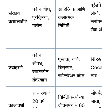
ब्रँडचे ना
नवीन शोध,
साहित्यिक आणि
संरक्षण
लोगो, चिन्
प्रक्रिया,
कलात्मक
कशासाठी?
स्लोगन (वस
मशीन
निर्मिती
सेवा ओळ
नवीन
पुस्तक, गाणे,
Nike चा 
औषध,
उदाहरणे
चित्रपट,
Coca-Co
स्मार्टफोन
सॉफ्टवेअर कोड
नाव
तंत्रज्ञान
साधारणतः
जोपर्यंत 
निर्मितीकर्त्याच्या
20 वर्षे
जातो, तोपर
कालावधी
जीवनभर + 60