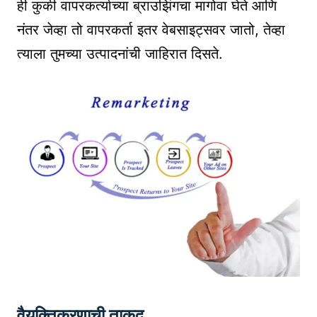
ही कुकी वापरकर्त्याच्या ब्राउझिंगचा मागोवा घेते आणि
नंतर जेव्हा तो वापरकर्ता इतर वेबसाइट्सवर जातो, तेव्हा
त्याला तुमच्या उत्पादनांची जाहिरात दिसते.
वैयक्तिकरणाची ताकद