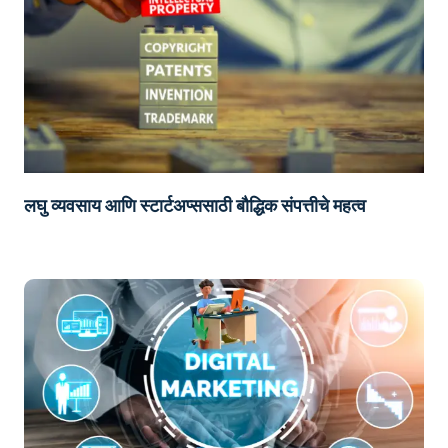
लघु व्यवसाय आणि स्टार्टअप्ससाठी बौद्धिक संपत्तीचे महत्व