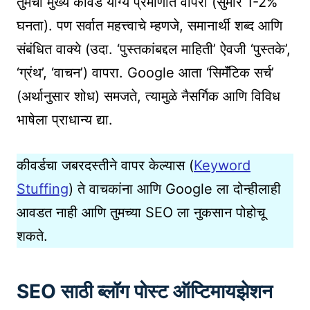
तुमचा मुख्य कीवर्ड योग्य प्रमाणात वापरा (सुमारे 1-2%
घनता). पण सर्वात महत्त्वाचे म्हणजे, समानार्थी शब्द आणि
संबंधित वाक्ये (उदा. ‘पुस्तकांबद्दल माहिती’ ऐवजी ‘पुस्तके’,
‘ग्रंथ’, ‘वाचन’) वापरा. Google आता ‘सिमॅंटिक सर्च’
(अर्थानुसार शोध) समजते, त्यामुळे नैसर्गिक आणि विविध
भाषेला प्राधान्य द्या.
कीवर्डचा जबरदस्तीने वापर केल्यास (
Keyword
Stuffing
) ते वाचकांना आणि Google ला दोन्हीलाही
आवडत नाही आणि तुमच्या SEO ला नुकसान पोहोचू
शकते.
SEO साठी ब्लॉग पोस्ट ऑप्टिमायझेशन