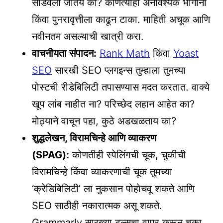
सोडवली जातेय का? कोणत्याही अनावश्यक भागांना
किंवा पुनरावृत्तीला काढून टाका. माहिती अचूक आणि
नवीनतम असल्याची खात्री करा.
वाचनीयता संपादन:
Rank Math
किंवा
Yoast
SEO
सारखी SEO प्लगइन्स तुम्हाला तुमच्या
पोस्टची रीडेबिलिटी तपासण्यास मदत करतात. वाक्ये
खूप लांब नाहीत ना? परिच्छेद लहान आहेत का?
मोठ्याने वाचून पहा, कुठे अडखळताय का?
शुद्धलेखन, विरामचिन्हे आणि व्याकरण
(SPAG):
कोणतीही स्पेलिंगची चूक, चुकीची
विरामचिन्हे किंवा व्याकरणाची चूक तुमच्या
‘क्रेडिबिलिटी’ ला नुकसान पोहोचवू शकते आणि
SEO साठीही नकारात्मक असू शकते.
Grammarly सारख्या टूल्सचा वापर करून चुका