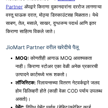
Partner
ॲपद्वारे किराणा दुकानदारांना दररोज लागणाऱ्या
वस्तू घाऊक दरात, मोठ्या डिस्काउंटसह मिळतात। येथे
साबण, तेल, मसाले, साखर, दुग्धजन्य पदार्थ आणि इतर
किराणा साहित्य विकले जाते।
JioMart Partner वरील खरेदीचे पैलू
MOQ:
कोणतीही आगाऊ MOQ आवश्यकता
नाही। किराणा स्टोअर एका वेळी अनेक प्रकारची
उत्पादने कार्टमध्ये भरू शकतो।
लॉजिस्टिक:
रिलायन्सच्या वितरण नेटवर्कद्वारे जलद
होम डिलिव्हरी होते (काही वेळा COD पर्याय उपलब्ध
असतो)।
पेमेंट:
विविध पेमेंट पर्याय (डेबिट/क्रेडिट कार्ड,