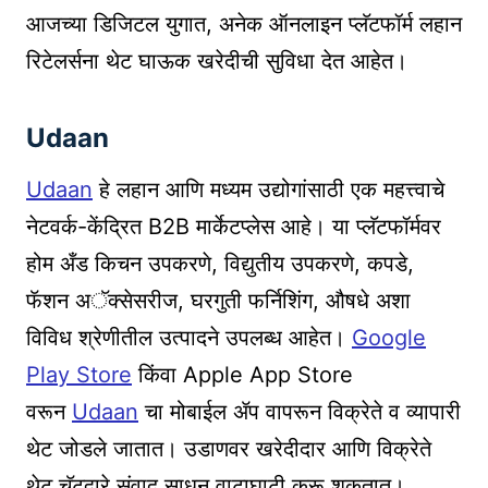
आजच्या डिजिटल युगात, अनेक ऑनलाइन प्लॅटफॉर्म लहान
रिटेलर्सना थेट घाऊक खरेदीची सुविधा देत आहेत।
Udaan
Udaan
हे लहान आणि मध्यम उद्योगांसाठी एक महत्त्वाचे
नेटवर्क-केंद्रित B2B मार्केटप्लेस आहे। या प्लॅटफॉर्मवर
होम अँड किचन उपकरणे, विद्युतीय उपकरणे, कपडे,
फॅशन अॅक्सेसरीज, घरगुती फर्निशिंग, औषधे अशा
विविध श्रेणीतील उत्पादने उपलब्ध आहेत।
Google
Play Store
किंवा Apple App Store
वरून
Udaan
चा मोबाईल ॲप वापरून विक्रेते व व्यापारी
थेट जोडले जातात। उडाणवर खरेदीदार आणि विक्रेते
थेट चॅटद्वारे संवाद साधून वाटाघाटी करू शकतात।