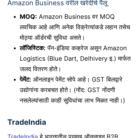
Amazon Business वरील खरेदीचे पैलू
MOQ:
Amazon Business वर MOQ
लवचिक आहे आणि अनेक विक्रेत्यांकडे लहान तसेच
मोठ्या ऑर्डरची सुविधा असते।
लॉजिस्टिक:
पॅन-इंडिया कव्हरेज असून Amazon
Logistics (Blue Dart, Delhivery इ.) मार्फत
जलद वितरण होते।
पेमेंट:
ऑनलाइन पेमेंट सोपे आहे। GST बिलद्वारे
उद्योगांना करबचत होते। (नोंद: GST नोंदणी
नसलेल्यांसाठी काही सुविधांचा लाभ मिळत नाही।)
TradeIndia
TradeIndia
हे भारतातील प्रमुख ऑनलाइन B2B