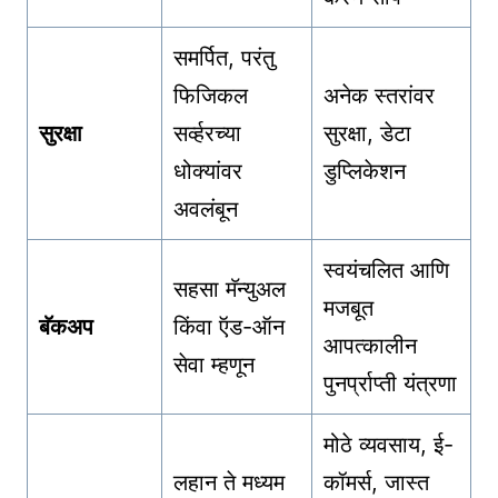
समर्पित, परंतु
फिजिकल
अनेक स्तरांवर
सुरक्षा
सर्व्हरच्या
सुरक्षा, डेटा
धोक्यांवर
डुप्लिकेशन
अवलंबून
स्वयंचलित आणि
सहसा मॅन्युअल
मजबूत
बॅकअप
किंवा ऍड-ऑन
आपत्कालीन
सेवा म्हणून
पुनर्प्राप्ती यंत्रणा
मोठे व्यवसाय, ई-
लहान ते मध्यम
कॉमर्स, जास्त