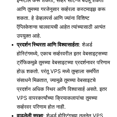
इन्स्टॉल करू शकता, सर्व्हर सेटिंग्ज बदलू शकता
आणि तुमच्या गरजेनुसार सर्व्हरला कस्टमाइझ करू
शकता. हे डेव्हलपर्स आणि ज्यांना विशिष्ट
ऍप्लिकेशन्स चालवायची आहेत त्यांच्यासाठी अत्यंत
उपयुक्त आहे.
प्रदर्शन स्थिरता आणि विश्वासार्हता
: शेअर्ड
होस्टिंगमध्ये, एकाच सर्व्हरवरील इतर वेबसाइट्सच्या
ट्रॅफिकमुळे तुमच्या वेबसाइटच्या प्रदर्शनावर परिणाम
होऊ शकतो. परंतु VPS मध्ये तुम्हाला समर्पित
संसाधने मिळतात, ज्यामुळे तुमच्या वेबसाइटचे
प्रदर्शन अधिक स्थिर आणि विश्वासार्ह असते. इतर
VPS वापरकर्त्यांच्या क्रियाकलापांचा तुमच्या
सर्व्हरवर परिणाम होत नाही.
वाढलेली सुरक्षा
: शेअर्ड होस्टिंगच्या तुलनेत VPS