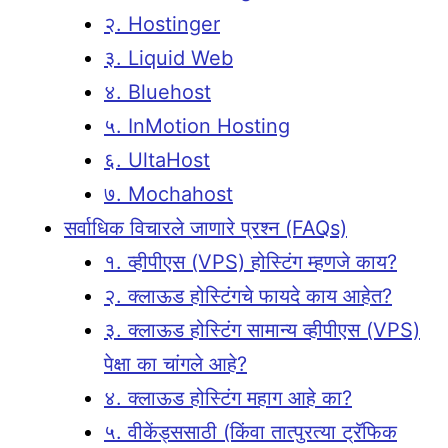
२. Hostinger
३. Liquid Web
४. Bluehost
५. InMotion Hosting
६. UltaHost
७. Mochahost
सर्वाधिक विचारले जाणारे प्रश्न (FAQs)
१. व्हीपीएस (VPS) होस्टिंग म्हणजे काय?
२. क्लाऊड होस्टिंगचे फायदे काय आहेत?
३. क्लाऊड होस्टिंग सामान्य व्हीपीएस (VPS)
पेक्षा का चांगले आहे?
४. क्लाऊड होस्टिंग महाग आहे का?
५. वीकेंड्ससाठी (किंवा तात्पुरत्या ट्रॅफिक