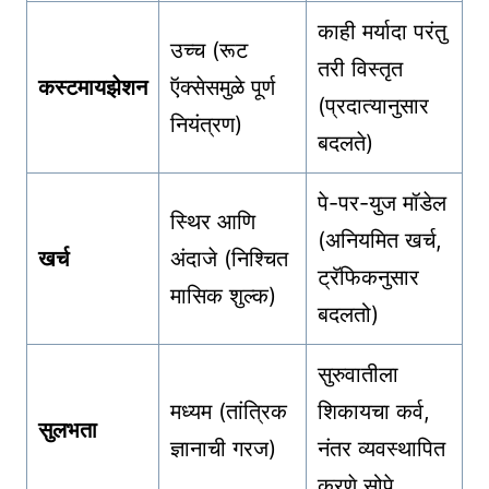
काही मर्यादा परंतु
उच्च (रूट
तरी विस्तृत
कस्टमायझेशन
ऍक्सेसमुळे पूर्ण
(प्रदात्यानुसार
नियंत्रण)
बदलते)
पे-पर-युज मॉडेल
स्थिर आणि
(अनियमित खर्च,
खर्च
अंदाजे (निश्चित
ट्रॅफिकनुसार
मासिक शुल्क)
बदलतो)
सुरुवातीला
मध्यम (तांत्रिक
शिकायचा कर्व,
सुलभता
ज्ञानाची गरज)
नंतर व्यवस्थापित
करणे सोपे