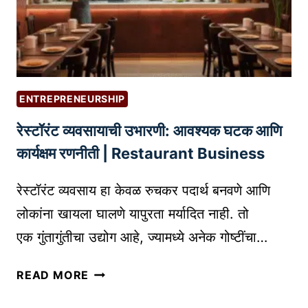
T
अ
A
र
L
सा
W
ठी
E
टॉ
B
ENTREPRENEURSHIP
प
S
रेस्टॉरंट व्यवसायाची उभारणी: आवश्यक घटक आणि
१
I
०
T
कार्यक्षम रणनीती | Restaurant Business
सॉ
E
फ्ट
S
रेस्टॉरंट व्यवसाय हा केवळ रुचकर पदार्थ बनवणे आणि
वे
I
लोकांना खायला घालणे यापुरता मर्यादित नाही. तो
अ
N
एक गुंतागुंतीचा उद्योग आहे, ज्यामध्ये अनेक गोष्टींचा…
र
I
सो
N
रे
READ MORE
ल्यू
D
स्टॉ
श
I
रं