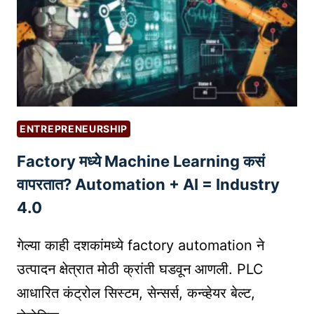
तं
त्र
ज्ञा
ना
चा
उ
प
ENTREPRENEURSHIP
यो
Factory मध्ये Machine Learning कसं
ग
|
वापरतात? Automation + AI = Industry
E
4.0
D
U
गेल्या काही दशकांमध्ये factory automation ने
C
उत्पादन क्षेत्रात मोठी क्रांती घडवून आणली. PLC
A
आधारित कंट्रोल सिस्टम, सेन्सर्स, कन्व्हेयर बेल्ट,
T
I