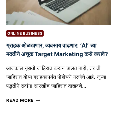
च्या
A
म
U
हा
T
मा
O
र्गा
M
ONLINE BUSINESS
व
A
ग्राहक ओळखणार, व्यवसाय वाढणार: ‘AI’ च्या
री
T
ल
मदतीने अचूक Target Marketing कसे करावे?
I
य
O
शा
आजकाल नुसती जाहिरात करून चालत नाही, तर ती
N
ची
+
जाहिरात योग्य ग्राहकांपर्यंत पोहोचणे गरजेचे आहे. जुन्या
‘
A
पद्धतीने सर्वांना सारखीच जाहिरात दाखवणे…
गु
I
रु
=
ग्रा
READ MORE
कि
I
ह
ल्ली
N
क
’