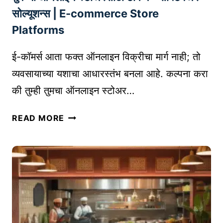
R
0
सोल्यूशन्स | E-commerce Store
E
वे
P
Platforms
ब
R
सा
O
ई-कॉमर्स आता फक्त ऑनलाइन विक्रीचा मार्ग नाही; तो
इ
D
व्यवसायाच्या यशाचा आधारस्तंभ बनला आहे. कल्पना करा
ट्स
U
की तुम्ही तुमचा ऑनलाइन स्टोअर…
|
C
T
E
तु
O
READ MORE
O
म
P
N
च्या
J
L
ऑ
O
I
न
B
N
ला
P
E
इ
O
न
R
स्टो