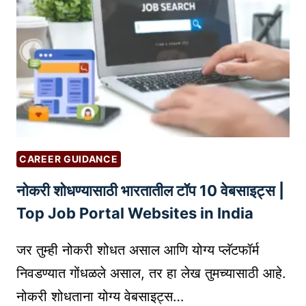
नां
ची
ऑ
न
ला
इ
न
वि
क्री
CAREER GUIDANCE
क
नोकरी शोधण्यासाठी भारतातील टॉप 10 वेबसाइट्स |
शी
सु
Top Job Portal Websites in India
रू
क
जर तुम्ही नोकरी शोधत असाल आणि योग्य प्लॅटफॉर्म
रा
निवडण्यात गोंधळले असाल, तर हा लेख तुमच्यासाठी आहे.
वी
नोकरी शोधताना योग्य वेबसाइट्स…
?