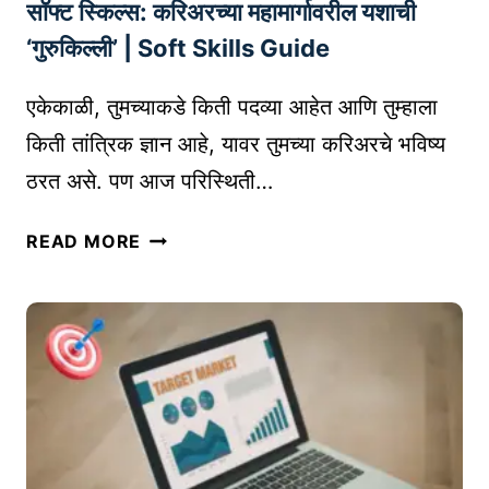
O
सॉफ्ट स्किल्स: करिअरच्या महामार्गावरील यशाची
E
O
L
‘गुरुकिल्ली’ | Soft Skills Guide
L
E
S
A
एकेकाळी, तुमच्याकडे किती पदव्या आहेत आणि तुम्हाला
R
किती तांत्रिक ज्ञान आहे, यावर तुमच्या करिअरचे भविष्य
N
ठरत असे. पण आज परिस्थिती…
I
N
सॉ
READ MORE
G
फ्ट
क
स्कि
सं
ल्स
वा
:
प
क
र
रि
ता
अ
त
र
?