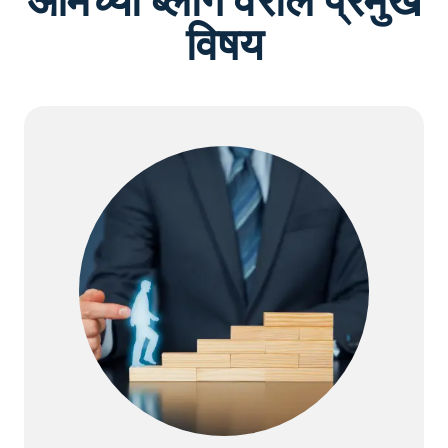
आमच्या ब्लॉग वरील प्रमुख
विषय