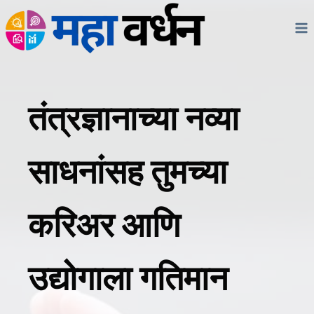
Skip
to
content
तंत्रज्ञानाच्या नव्या
साधनांसह तुमच्या
करिअर आणि
उद्योगाला गतिमान