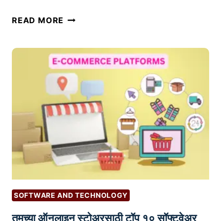
S
नो
READ MORE
E
क
L
री
L
शो
I
ध
N
ण्या
G
सा
A
ठी
G
भा
R
र
I
ता
C
ती
U
ल
L
टॉ
T
SOFTWARE AND TECHNOLOGY
प
U
तुमच्या ऑनलाइन स्टोअरसाठी टॉप १० सॉफ्टवेअर
1