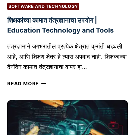
:
A
SOFTWARE AND TECHNOLOGY
ब्रँ
U
शिक्षकांच्या कामात तंत्रज्ञानाचा उपयोग |
ड
R
ओ
Education Technology and Tools
A
ळ
N
ख
तंत्रज्ञानाने जगभरातील प्रत्येक क्षेत्रात क्रांती घडवली
T
क
B
आहे, आणि शिक्षण क्षेत्र हे त्यास अपवाद नाही. शिक्षकांच्या
शी
U
दैनंदिन कामात तंत्रज्ञानाचा वापर हा…
नि
S
र्मा
I
शि
READ MORE
ण
N
क्ष
क
E
कां
रा
S
च्या
वी
S
का
मा
त