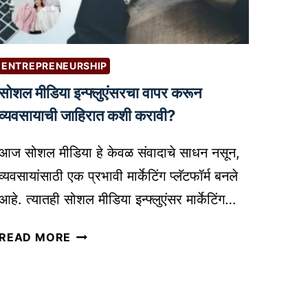
सु
आ
रु
णि
वा
टि
त
प्स
ENTREPRENEURSHIP
–
|
सोशल मीडिया इन्फ्लुएंसरचा वापर करून
ए
B
क
व्यवसायाची जाहिरात कशी करावी?
E
प्रॅ
S
क्टि
आज सोशल मीडिया हे केवळ संवादाचे साधन नसून,
T
क
A
व्यवसायांसाठी एक प्रभावी मार्केटिंग प्लॅटफॉर्म बनले
ल
U
आहे. त्यातही सोशल मीडिया इन्फ्लुएंसर मार्केटिंग…
व्य
D
व
I
सो
READ MORE
सा
O
श
य
E
ल
यो
D
मी
ज
I
डि