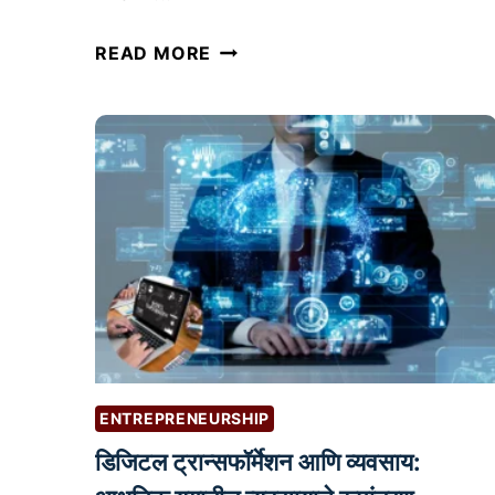
रे
READ MORE
स्टॉ
रं
ट
व्य
व
सा
या
ची
उ
भा
र
णी
ENTREPRENEURSHIP
:
डिजिटल ट्रान्सफॉर्मेशन आणि व्यवसाय:
आ
व