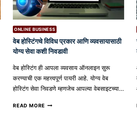
ठी
P
R
O
ONLINE BUSINESS
D
वेब होस्टिंगचे विविध प्रकार आणि व्यवसायासाठी
U
C
p
योग्य सेवा कशी निवडावी
T
P
वेब होस्टिंग ही आपला व्यवसाय ऑनलाइन सुरू
H
करण्याची एक महत्त्वपूर्ण पायरी आहे. योग्य वेब
O
होस्टिंग सेवा निवडणे म्हणजेच आपल्या वेबसाइटच्या…
T
O
वे
READ MORE
G
ब
R
हो
A
स्टिं
P
ग