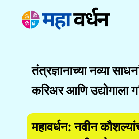
Skip
to
content
तंत्रज्ञानाच्या नव्या साधन
करिअर आणि उद्योगाला ग
महावर्धन: नवीन कौशल्य