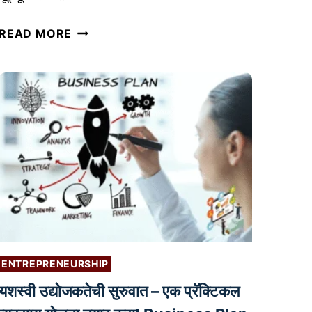
Y
READ MORE
O
U
T
U
B
E
R
S
सा
ठी
ऑ
डि
ENTREPRENEURSHIP
ओ
यशस्वी उद्योजकतेची सुरुवात – एक प्रॅक्टिकल
ए
डि