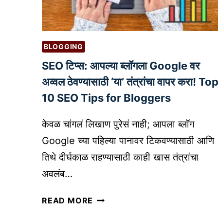
न
R
आ
E
णि
S
व्य
T
BLOGGING
व
A
SEO टिप्स: आपल्या ब्लॉगला Google वर
सा
U
य
अव्वल ठेवण्यासाठी ‘या’ तंत्रांचा वापर करा! To
R
:
10 SEO Tips for Bloggers
A
आ
N
धु
T
केवळ चांगलं लिखाण पुरेसं नाही; आपला ब्लॉग
नि
B
Google च्या पहिल्या पानावर टिकवण्यासाठी आणि
क
U
तिथे दीर्घकाळ राहण्यासाठी काही खास तंत्रांचा
यु
S
गा
अवलंब…
I
ती
N
S
ल
READ MORE
E
E
व्य
S