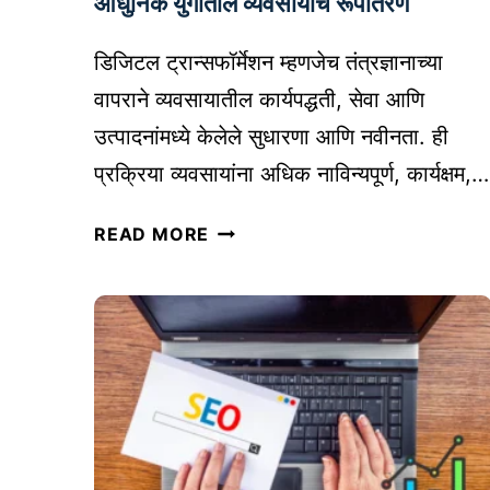
आधुनिक युगातील व्यवसायाचे रूपांतरण
श्य
क
डिजिटल ट्रान्सफॉर्मेशन म्हणजेच तंत्रज्ञानाच्या
घ
वापराने व्यवसायातील कार्यपद्धती, सेवा आणि
ट
उत्पादनांमध्ये केलेले सुधारणा आणि नवीनता. ही
क
प्रक्रिया व्यवसायांना अधिक नाविन्यपूर्ण, कार्यक्षम,…
आ
णि
डि
READ MORE
का
जि
र्य
ट
क्ष
ल
म
ट्रा
र
न्स
ण
फॉ
नी
र्मे
ती
श
|