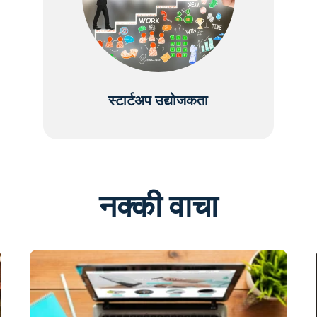
स्टार्टअप उद्योजकता
नक्की वाचा