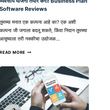
व्यवसाय योजना तयार करा! Business Plan
टिं
Software Reviews
ग
:
तुमच्या मनात एक कल्पना आहे का? एक अशी
स
कल्पना जी जगाला बदलू शकते, किंवा निदान तुमच्या
र्वो
आयुष्याला तरी नक्कीच! उद्योजक…
त्त
म
य
READ MORE
सॉ
श
फ्ट
स्वी
वे
उ
अ
द्यो
र
ज
,
क
ट्रें
ते
ड्स
ची
,