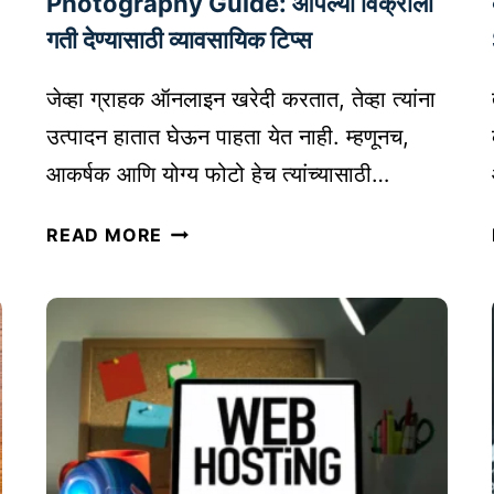
Photography Guide: आपल्या विक्रीला
इ
गती देण्यासाठी व्यावसायिक टिप्स
ट
त
जेव्हा ग्राहक ऑनलाइन खरेदी करतात, तेव्हा त्यांना
या
उत्पादन हातात घेऊन पाहता येत नाही. म्हणूनच,
र
क
आकर्षक आणि योग्य फोटो हेच त्यांच्यासाठी…
र
ऑ
ण्या
READ MORE
न
सा
ला
ठी
इ
टि
न
प्स
वि
क्रे
त्यां
सा