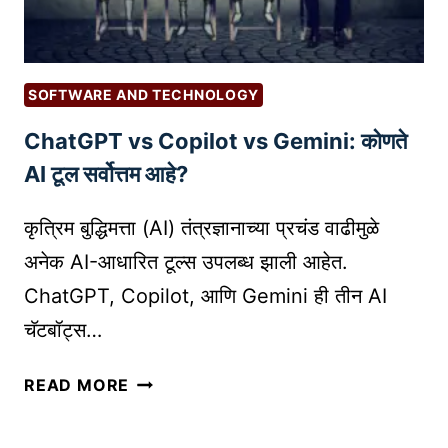
य
O
चे
N
य
P
?
SOFTWARE AND TECHNOLOGY
R
म
O
ChatGPT vs Copilot vs Gemini: कोणते
ग
D
हे
AI टूल सर्वोत्तम आहे?
U
ज
C
रू
कृत्रिम बुद्धिमत्ता (AI) तंत्रज्ञानाच्या प्रचंड वाढीमुळे
T
र
अनेक AI-आधारित टूल्स उपलब्ध झाली आहेत.
R
वा
E
ChatGPT, Copilot, आणि Gemini ही तीन AI
चा
S
चॅटबॉट्स…
E
A
C
READ MORE
R
H
C
A