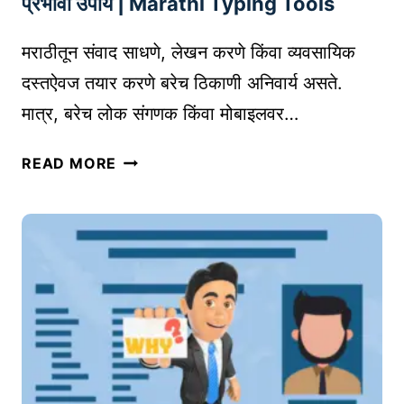
प्रभावी उपाय | Marathi Typing Tools
य
म्ह
मराठीतून संवाद साधणे, लेखन करणे किंवा व्यवसायिक
ण
दस्तऐवज तयार करणे बरेच ठिकाणी अनिवार्य असते.
जे
मात्र, बरेच लोक संगणक किंवा मोबाइलवर…
का
य
सं
READ MORE
?
ग
सु
ण
रु
का
वा
व
त
र
क
म
शी
रा
क
ठी
रा
टा
वी
इ