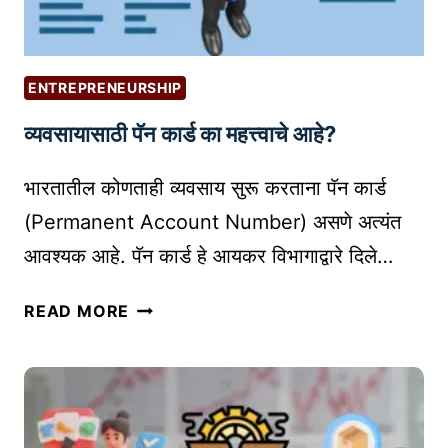
?
पिं
(
ग
P
क
R
ENTREPRENEURSHIP
से
I
व्यवसायासाठी पॅन कार्ड का महत्त्वाचे आहे?
क
N
रा
T
भारतातील कोणताही व्यवसाय सुरू करताना पॅन कार्ड
वे
-
?
(Permanent Account Number) असणे अत्यंत
O
सो
N
आवश्यक आहे. पॅन कार्ड हे आयकर विभागाद्वारे दिले…
पे
-
आ
D
व्य
READ MORE
णि
E
व
प्र
M
सा
भा
A
या
वी
N
सा
उ
D
ठी