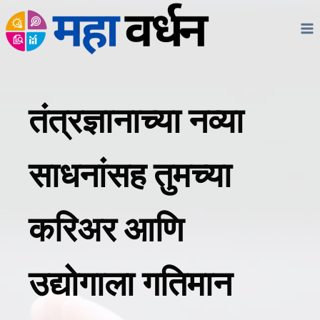
Skip
to
content
तंत्रज्ञानाच्या नव्या
साधनांसह तुमच्या
करिअर आणि
उद्योगाला गतिमान