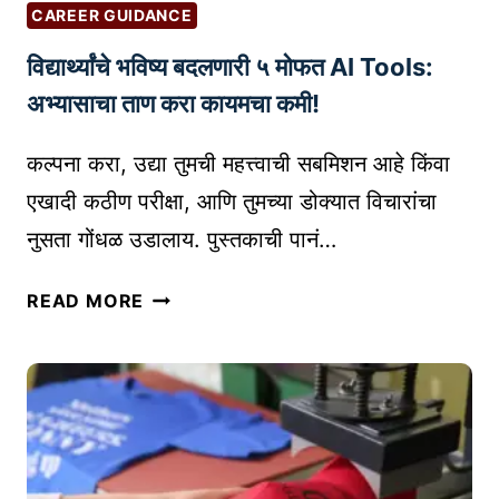
र्वी
|
CAREER GUIDANCE
वि
W
विद्यार्थ्यांचे भविष्य बदलणारी ५ मोफत AI Tools:
चा
H
रा
A
अभ्यासाचा ताण करा कायमचा कमी!
त
T
घे
C
कल्पना करा, उद्या तुमची महत्त्वाची सबमिशन आहे किंवा
ण्या
A
एखादी कठीण परीक्षा, आणि तुमच्या डोक्यात विचारांचा
सा
N
नुसता गोंधळ उडालाय. पुस्तकाची पानं…
र
N
ख्या
O
वि
READ MORE
गो
T
द्या
ष्टी
B
र्थ्यां
:
E
चे
T
P
भ
H
A
वि
I
T
ष्य
N
E