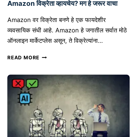
Amazon विक्रेता व्हायचेय? मग हे जरूर वाचा
ठी
टॉ
Amazon वर विक्रेता बनणे हे एक फायदेशीर
प
5
व्यवसायिक संधी आहे. Amazon हे जगातील सर्वात मोठे
प्रो
ऑनलाइन मार्केटप्लेस असून, ते विक्रेत्यांना…
ड
क्ट
A
READ MORE
रि
M
स
A
र्च
Z
टू
O
ल्स
N
|
वि
A
क्रे
M
ता
A
व्हा
Z