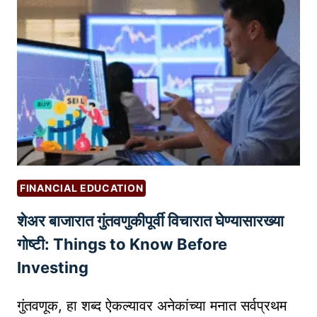
टं
ट
घे
त
ले
जा
ऊ
श
क
त
FINANCIAL EDUCATION
ना
शेअर बाजारात गुंतवणुकीपूर्वी विचारात घेण्यासारख्या
ही
?
गोष्टी: Things to Know Before
–
Investing
जा
णू
गुंतवणूक, हा शब्द ऐकल्यावर अनेकांच्या मनात सर्वप्रथम
न