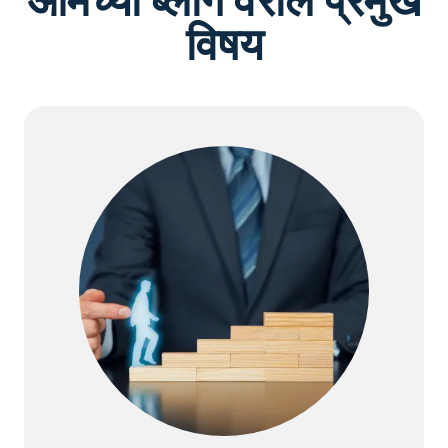
आमच्या ब्लॉग वरील प्रमुख
विषय