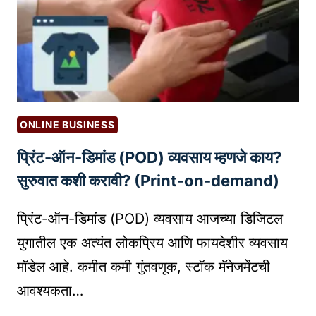
ब
G
N
द
S
T
ल
T
E
णा
O
D
री
K
५
N
मो
O
ONLINE BUSINESS
फ
W
प्रिंट-ऑन-डिमांड (POD) व्यवसाय म्हणजे काय?
त
B
A
सुरुवात कशी करावी? (Print-on-demand)
E
I
F
T
प्रिंट-ऑन-डिमांड (POD) व्यवसाय आजच्या डिजिटल
O
O
R
युगातील एक अत्यंत लोकप्रिय आणि फायदेशीर व्यवसाय
O
E
मॉडेल आहे. कमीत कमी गुंतवणूक, स्टॉक मॅनेजमेंटची
L
I
आवश्यकता…
S
N
:
V