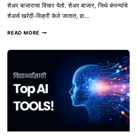
शेअर बाजाराचा विचार येतो. शेअर बाजार, जिथे कंपन्यांचे
घ्या
शेअर्स खरेदी-विक्री केले जातात, हा…
पे
टं
शे
ट
READ MORE
अ
का
र
य
बा
द्या
जा
चे
रा
नि
त
य
गुं
म
त
आ
व
णि
णु
म
की
र्या
पू
दा