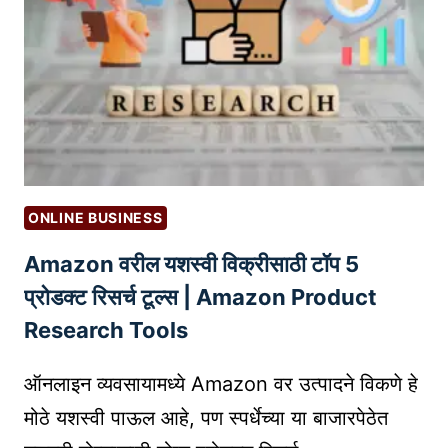
पा
)
पॅ
य
न
|
का
M
र्ड
A
का
R
म
A
ह
T
त्त्वा
ONLINE BUSINESS
H
चे
I
Amazon वरील यशस्वी विक्रीसाठी टॉप 5
आ
T
हे
प्रोडक्ट रिसर्च टूल्स | Amazon Product
Y
?
Research Tools
P
I
ऑनलाइन व्यवसायामध्ये Amazon वर उत्पादने विकणे हे
N
G
मोठे यशस्वी पाऊल आहे, पण स्पर्धेच्या या बाजारपेठेत
T