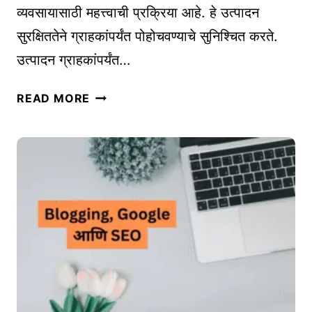
व्यवसायासाठी महत्त्वाची प्रक्रिया आहे. हे उत्पादन
घ्या
सुरक्षिततेने ग्राहकांपर्यंत पोहोचवण्याचे सुनिश्चित करते.
पे
टं
उत्पादन ग्राहकांपर्यंत…
ट
का
ऑ
READ MORE
य
न
द्या
ला
चे
इ
नि
न
य
वि
म
क्री
आ
क
णि
र
म
ता
र्या
ना
दा
उ