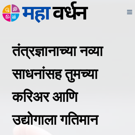
Skip
to
content
तंत्रज्ञानाच्या नव्या
साधनांसह तुमच्या
करिअर आणि
उद्योगाला गतिमान