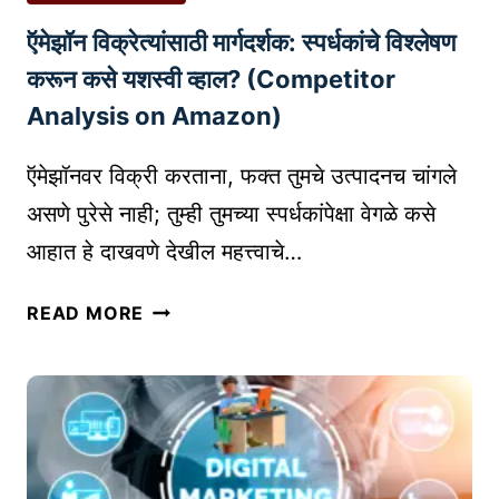
सु
G
ऍमेझॉन विक्रेत्यांसाठी मार्गदर्शक: स्पर्धकांचे विश्लेषण
रू
B
क
E
करून कसे यशस्वी व्हाल? (Competitor
रा
T
Analysis on Amazon)
वा
T
:
E
ऍमेझॉनवर विक्री करताना, फक्त तुमचे उत्पादनच चांगले
म
R
असणे पुरेसे नाही; तुम्ही तुमच्या स्पर्धकांपेक्षा वेगळे कसे
ह
B
आहात हे दाखवणे देखील महत्त्वाचे…
त्वा
L
ची
O
ऍ
मा
READ MORE
G
मे
हि
S
झॉ
ती
न
आ
वि
णि
क्रे
टि
त्यां
प्स