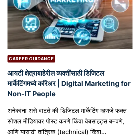
सा
ठी
मा
र्ग
द
र्श
क
CAREER GUIDANCE
:
आयटी क्षेत्राबाहेरील व्यक्तींसाठी डिजिटल
स्प
र्ध
मार्केटिंगमध्ये करिअर | Digital Marketing for
कां
Non-IT People
चे
वि
अनेकांना असे वाटते की डिजिटल मार्केटिंग म्हणजे फक्त
श्ले
सोशल मीडियावर पोस्ट करणे किंवा वेबसाइट्स बनवणे,
ष
आणि यासाठी तांत्रिक (technical) किंवा…
ण