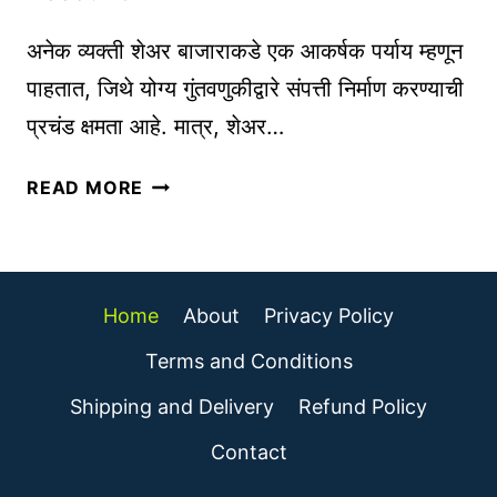
C
च्या
S
पो
अनेक व्यक्ती शेअर बाजाराकडे एक आकर्षक पर्याय म्हणून
र्ट
पाहतात, जिथे योग्य गुंतवणुकीद्वारे संपत्ती निर्माण करण्याची
फो
प्रचंड क्षमता आहे. मात्र, शेअर…
लि
यो
डी
म
READ MORE
मॅ
ध्ये
ट
वा
खा
ढ
ते
आ
Home
About
Privacy Policy
म्ह
णि
ण
Terms and Conditions
सं
जे
तु
Shipping and Delivery
Refund Policy
का
ल
य
Contact
न
?
|