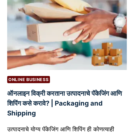
टं
ट
घे
त
ले
जा
ऊ
श
क
त
ONLINE BUSINESS
ना
ऑनलाइन विक्री करताना उत्पादनाचे पॅकेजिंग आणि
ही
?
शिपिंग कसे करावे? | Packaging and
–
Shipping
जा
णू
उत्पादनाचे योग्य पॅकेजिंग आणि शिपिंग ही कोणत्याही
न