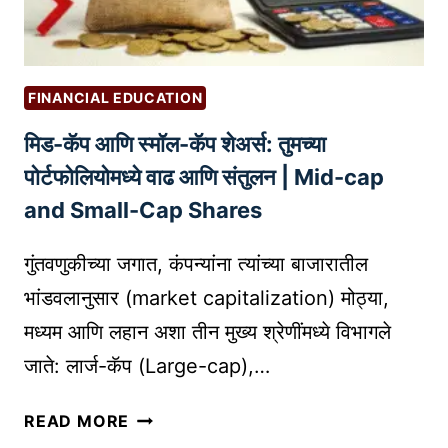
अ
A
A
न
L
Z
पे
M
O
क्षि
A
FINANCIAL EDUCATION
N
त
R
)
मिड-कॅप आणि स्मॉल-कॅप शेअर्स: तुमच्या
फि
K
च
पोर्टफोलियोमध्ये वाढ आणि संतुलन | Mid-cap
E
र्स
T
and Small-Cap Shares
जे
I
तु
N
गुंतवणुकीच्या जगात, कंपन्यांना त्यांच्या बाजारातील
म्हा
G
भांडवलानुसार (market capitalization) मोठ्या,
ला
F
मध्यम आणि लहान अशा तीन मुख्य श्रेणींमध्ये विभागले
मा
O
हि
जाते: लार्ज-कॅप (Large-cap),…
R
ती
N
अ
मि
READ MORE
O
स
ड