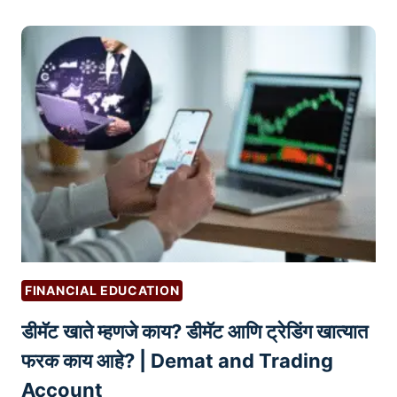
N
णे
-
-
आ
कॅ
I
व
प
T
श्य
आ
P
क
णि
E
आ
स्मॉ
O
हे
ल
P
|
-
L
G
कॅ
E
O
प
O
शे
G
अ
FINANCIAL EDUCATION
L
र्स
E
डीमॅट खाते म्हणजे काय? डीमॅट आणि ट्रेडिंग खात्यात
:
D
तु
फरक काय आहे? | Demat and Trading
O
म
Account