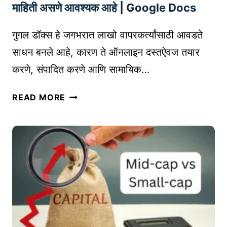
ल
T
माहिती असणे आवश्यक आहे | Google Docs
मा
I
र्के
T
गुगल डॉक्स हे जगभरात लाखो वापरकर्त्यांसाठी आवडते
टिं
O
साधन बनले आहे, कारण ते ऑनलाइन दस्तऐवज तयार
ग
R
करणे, संपादित करणे आणि सामायिक…
म
A
ध्ये
N
गु
READ MORE
क
A
ग
रि
L
ल
अ
Y
डॉ
र
S
क्स
|
I
चे
D
S
टॉ
I
O
प
G
N
१
I
A
०
T
M