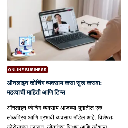
पो
N
वे
स्ट
T
?
क
E
|
से
D
P
लि
A
हा
C
वे
K
:
A
S
G
ONLINE BUSINESS
E
I
ऑनलाइन कोचिंग व्यवसाय कसा सुरू करावा:
O
N
आ
G
महत्वाची माहिती आणि टिप्स
णि
A
वा
N
ऑनलाइन कोचिंग व्यवसाय आजच्या युगातील एक
च
D
लोकप्रिय आणि प्रभावी व्यवसाय मॉडेल आहे. विशेषतः
कां
S
कोरोनाच्या काळात, लोकांच्या शिक्षण आणि कौशल्य