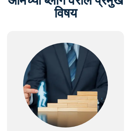
आमच्या ब्लॉग वरील प्रमुख
विषय