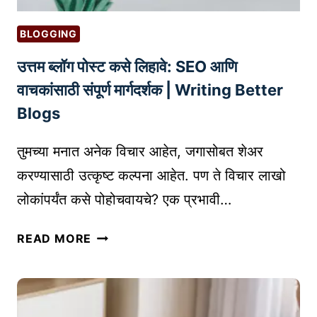
|
त्पा
W
द
BLOGGING
H
ना
A
उत्तम ब्लॉग पोस्ट कसे लिहावे: SEO आणि
चे
T
पॅ
वाचकांसाठी संपूर्ण मार्गदर्शक | Writing Better
C
के
Blogs
A
जिं
N
ग
तुमच्या मनात अनेक विचार आहेत, जगासोबत शेअर
N
आ
करण्यासाठी उत्कृष्ट कल्पना आहेत. पण ते विचार लाखो
O
णि
T
लोकांपर्यंत कसे पोहोचवायचे? एक प्रभावी…
शि
B
पिं
उ
E
ग
READ MORE
त्त
P
क
म
A
से
ब्लॉ
T
क
ग
E
रा