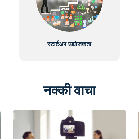
स्टार्टअप उद्योजकता
नक्की वाचा