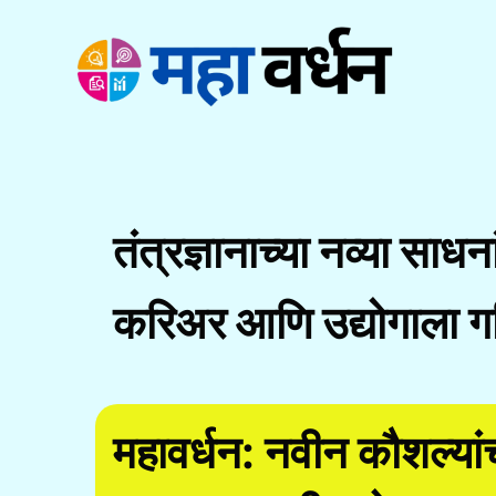
Skip
to
content
तंत्रज्ञानाच्या नव्या साधन
करिअर आणि उद्योगाला ग
महावर्धन: नवीन कौशल्य