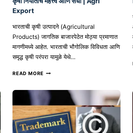
कृषी निर्यातीचे महत्त्व आणि संधी | Agri
चे
Export
प्र
का
भारताची कृषी उत्पादने (Agricultural
र
–
Products) जागतिक बाजारपेठेत मोठ्या प्रमाणात
I
मागणीमध्ये आहेत. भारताची भौगोलिक विविधता आणि
N
समृद्ध कृषी परंपरा यामुळे येथे…
T
E
भा
READ MORE
R
र
V
ता
I
तू
E
न
W
कृ
B
षी
L
उ
O