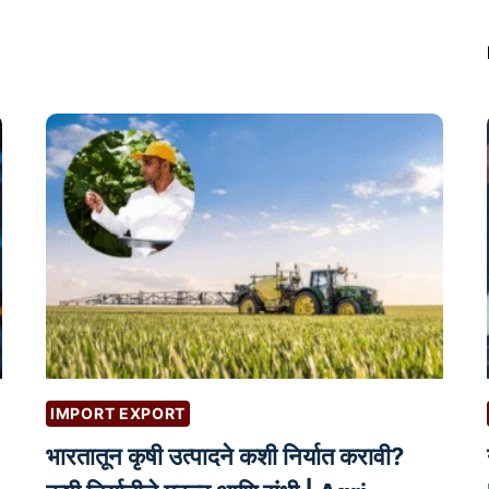
ग
ला
न
वा
आ
या
म
दे
ण्या
सा
ठी
मु
ला
ख
IMPORT EXPORT
त
पो
भारतातून कृषी उत्पादने कशी निर्यात करावी?
स्ट्स