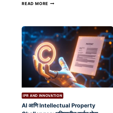
प्र
READ MORE
भा
वी
प
रि
णा
मां
सा
ठी
यू
ट्यू
ब
व्हि
डि
IPR AND INNOVATION
ओ
चे
AI आणि Intellectual Property
नि