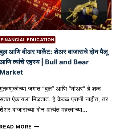
मा
डा
र्ग
वी
द
त
र्श
?
न
W
FINANCIAL EDUCATION
:
H
B
बुल आणि बीअर मार्केट: शेअर बाजाराचे दोन पैलू
A
U
आणि त्यांचे रहस्य | Bull and Bear
T
S
T
Market
I
O
N
S
गुंतवणुकीच्या जगात “बुल” आणि “बीअर” हे शब्द
E
E
सतत ऐकायला मिळतात. हे केवळ प्राणी नाहीत, तर
S
L
S
शेअर बाजाराच्या दोन अत्यंत महत्त्वाच्या…
L
P
O
बु
L
READ MORE
N
ल
A
A