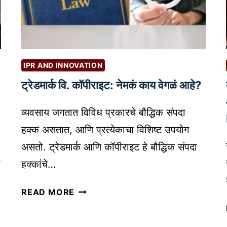
त्पा
G
द
G
ने
I
क
N
शी
IPR AND INNOVATION
G
नि
ट्रेडमार्क वि. कॉपीराइट: नेमकं काय वेगळं आहे?
र्या
त
व्यवसाय जगतात विविध प्रकारचे बौद्धिक संपदा
क
रा
हक्क असतात, आणि प्रत्येकाचा विशिष्ट उपयोग
वी
असतो. ट्रेडमार्क आणि कॉपीराइट हे बौद्धिक संपदा
?
हक्कांचे…
कृ
षी
ट्रे
READ MORE
नि
ड
र्या
मा
ती