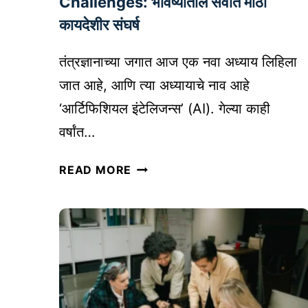
Challenges: भविष्यातील सर्वात मोठा
यो
कायदेशीर संघर्ष
ज
न
तंत्रज्ञानाच्या जगात आज एक नवा अध्याय लिहिला
आ
जात आहे, आणि त्या अध्यायाचे नाव आहे
णि
स्क्रि
‘आर्टिफिशियल इंटेलिजन्स’ (AI). गेल्या काही
प्टिं
वर्षांत…
ग
क
A
READ MORE
से
I
क
आ
रा
णि
वे
I
|
N
P
T
L
E