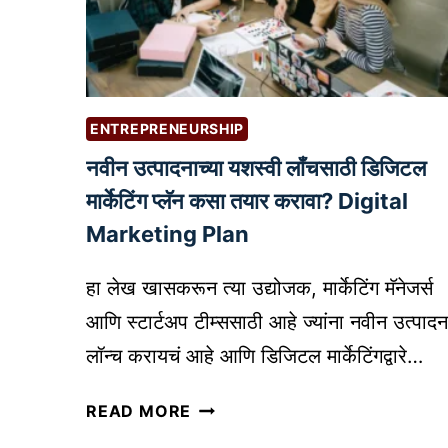
A
L
N
L
N
E
I
C
N
T
ENTREPRENEURSHIP
G
U
A
नवीन उत्पादनाच्या यशस्वी लॉंचसाठी डिजिटल
A
N
L
मार्केटिंग प्लॅन कसा तयार करावा? Digital
D
P
Marketing Plan
S
R
C
O
हा लेख खासकरून त्या उद्योजक, मार्केटिंग मॅनेजर्स
R
P
आणि स्टार्टअप टीम्ससाठी आहे ज्यांना नवीन उत्पादन
I
E
P
लॉन्च करायचं आहे आणि डिजिटल मार्केटिंगद्वारे…
R
T
T
न
I
READ MORE
Y
वी
N
C