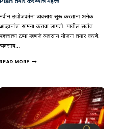
Plan तयार करण्याचे महत्त्व
शी
र
नवीन उद्योजकांना व्यवसाय सुरू करताना अनेक
उ
आव्हानांचा सामना करावा लागतो. यातील सर्वात
त्पा
महत्त्वाचा टप्पा म्हणजे व्यवसाय योजना तयार करणे.
द
व्यवसाय…
ने
को
न
READ MORE
ण
वी
ती
न
आ
उ
णि
द्यो
ती
ज
क
कां
शी
सा
नि
ठी
व