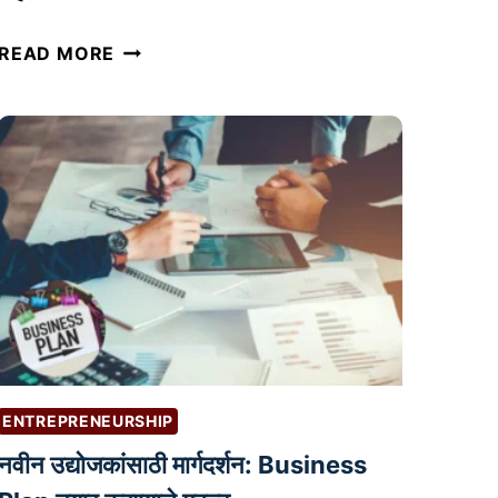
A
READ MORE
M
A
Z
O
N
व
र
वि
क
ण्या
सा
ठी
ENTREPRENEURSHIP
फा
नवीन उद्योजकांसाठी मार्गदर्शन: Business
य
दे