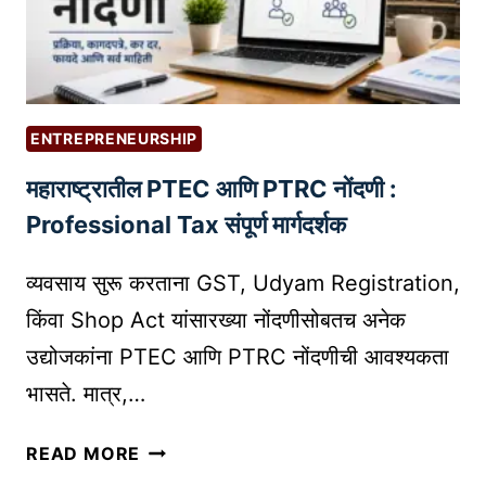
म
N
वा
E
:
S
१
S
०
G
ENTREPRENEURSHIP
क
U
महाराष्ट्रातील PTEC आणि PTRC नोंदणी :
मी
I
भां
Professional Tax संपूर्ण मार्गदर्शक
D
ड
E
व
व्यवसाय सुरू करताना GST, Udyam Registration,
ला
किंवा Shop Act यांसारख्या नोंदणीसोबतच अनेक
त
उद्योजकांना PTEC आणि PTRC नोंदणीची आवश्यकता
सु
भासते. मात्र,…
रू
हो
म
णा
READ MORE
हा
रे