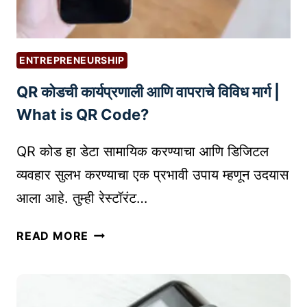
O
व
G
स्तू
Y
:
ENTREPRENEURSHIP
वा
QR कोडची कार्यप्रणाली आणि वापराचे विविध मार्ग |
ढ
त्या
What is QR Code?
सं
धी
QR कोड हा डेटा सामायिक करण्याचा आणि डिजिटल
आ
व्यवहार सुलभ करण्याचा एक प्रभावी उपाय म्हणून उदयास
णि
आला आहे. तुम्ही रेस्टॉरंट…
आ
व्हा
Q
READ MORE
ने
R
|
को
E
ड
X
ची