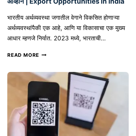
आव्हाने | Export Opportunities in India
B
शी
L
र
भारतीय अर्थव्यवस्था जगातील वेगाने विकसित होणाऱ्या
O
सं
C
अर्थव्यवस्थांपैकी एक आहे, आणि या विकासाचा एक मुख्य
र
K
आधार म्हणजे निर्यात. 2023 मध्ये, भारताची…
क्ष
C
ण
H
भा
READ MORE
क
A
र
से
I
ता
मि
N
ती
ळ
T
ल
वा
E
प्र
वे
C
मु
?
H
ख
N
नि
O
र्या
L
त