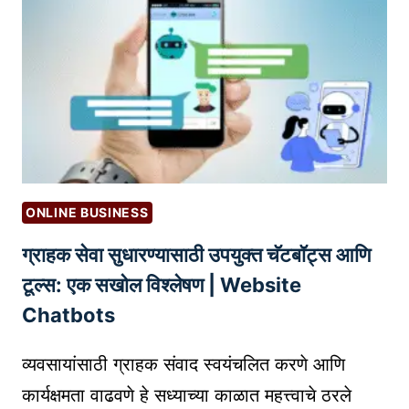
का
य
दे
आ
णि
नि
य
म
:
ONLINE BUSINESS
ए
ग्राहक सेवा सुधारण्यासाठी उपयुक्त चॅटबॉट्स आणि
क
स
टूल्स: एक सखोल विश्लेषण | Website
खो
Chatbots
ल
मा
व्यवसायांसाठी ग्राहक संवाद स्वयंचलित करणे आणि
र्ग
कार्यक्षमता वाढवणे हे सध्याच्या काळात महत्त्वाचे ठरले
द