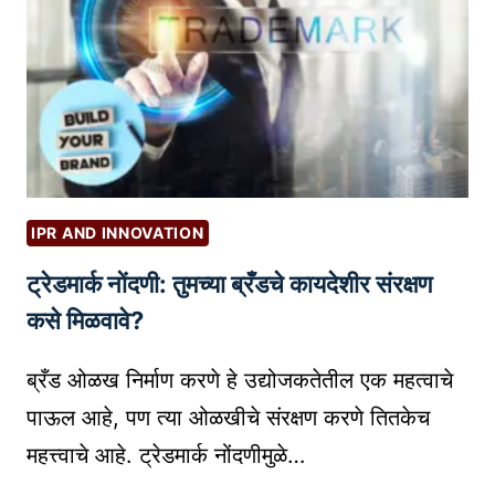
ज्ञा
श्ले
ना
ष
ती
ण
ल
|
क
W
रि
E
अ
B
र
S
IPR AND INNOVATION
सं
I
ट्रेडमार्क नोंदणी: तुमच्या ब्रँडचे कायदेशीर संरक्षण
धी
T
आ
E
कसे मिळवावे?
णि
C
त
H
ब्रँड ओळख निर्माण करणे हे उद्योजकतेतील एक महत्वाचे
या
A
पाऊल आहे, पण त्या ओळखीचे संरक्षण करणे तितकेच
री
T
महत्त्वाचे आहे. ट्रेडमार्क नोंदणीमुळे…
|
B
C