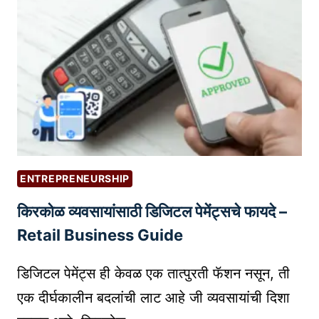
P
का
O
र्य
R
प्र
T
णा
O
ली
P
आ
P
णि
O
वा
R
प
T
ENTREPRENEURSHIP
रा
U
किरकोळ व्यवसायांसाठी डिजिटल पेमेंट्सचे फायदे –
चे
N
वि
Retail Business Guide
I
वि
T
ध
डिजिटल पेमेंट्स ही केवळ एक तात्पुरती फॅशन नसून, ती
I
मा
E
एक दीर्घकालीन बदलांची लाट आहे जी व्यवसायांची दिशा
र्ग
S