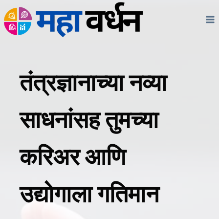
Skip
to
content
तंत्रज्ञानाच्या नव्या
साधनांसह तुमच्या
करिअर आणि
उद्योगाला गतिमान