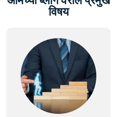
आमच्या ब्लॉग वरील प्रमुख
विषय