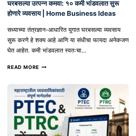
घरबसल्या उत्पन्न कमवा: १० कमी भांडवलात सुरू
में
ट्स
होणारे व्यवसाय | Home Business Ideas
चे
फा
सध्याच्या तंत्रज्ञान-आधारित युगात घरबसल्या व्यवसाय
य
सुरू करणे हे शक्य आहे आणि या संधीचा फायदा अनेकजण
दे
घेत आहेत. कमी भांडवलात स्वतःचा…
–
R
घ
READ MORE
E
र
T
ब
A
स
I
ल्या
L
उ
B
त्प
U
न्न
S
क
I