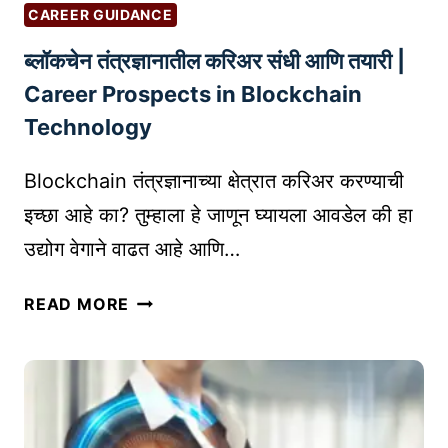
S
यु
CAREER GUIDANCE
A
क्त
N
ब्लॉकचेन तंत्रज्ञानातील करिअर संधी आणि तयारी |
चॅ
D
ट
Career Prospects in Blockchain
R
बॉ
Technology
E
ट्स
G
आ
Blockchain तंत्रज्ञानाच्या क्षेत्रात करिअर करण्याची
U
णि
इच्छा आहे का? तुम्हाला हे जाणून घ्यायला आवडेल की हा
L
टू
A
उद्योग वेगाने वाढत आहे आणि…
ल्स
T
:
ब्लॉ
I
ए
READ MORE
क
O
क
चे
N
स
न
S
खो
तं
ल
त्र
वि