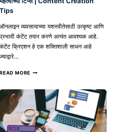
महत्वाच्या टिप्स | Content Creation
R
Tips
A
T
ऑनलाइन व्यवसायाच्या यशस्वीतेसाठी उत्कृष्ट आणि
I
प्रभावी कंटेंट तयार करणे अत्यंत आवश्यक आहे.
O
N
कंटेंट क्रिएशन हे एक शक्तिशाली साधन आहे
मु
ज्याद्वारे…
ळे
व्य
कं
READ MORE
व
टें
सा
ट
या
नि
ला
र्मि
हो
ती
णा
:
रे
ऑ