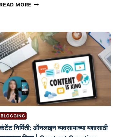
A
READ MORE
M
A
Z
O
N
B
R
A
N
D
R
E
G
BLOGGING
I
S
कंटेंट निर्मिती: ऑनलाइन व्यवसायाच्या यशासाठी
T