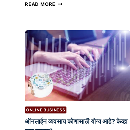
व्हि
READ MORE
डि
ओ
ए
डि
टिं
ग
सा
ठी
2
0
स
र्वो
त्त
ONLINE BUSINESS
म
सॉ
ऑनलाईन व्यवसाय कोणासाठी योग्य आहे? केव्हा
फ्ट