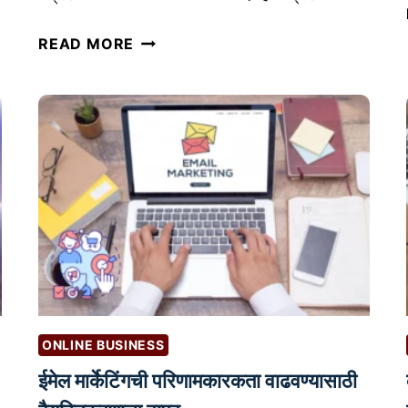
S
READ MORE
E
O
V
S
P
P
C
:
को
ण
ती
मा
ONLINE BUSINESS
र्के
ईमेल मार्केटिंगची परिणामकारकता वाढवण्यासाठी
टिं
ग