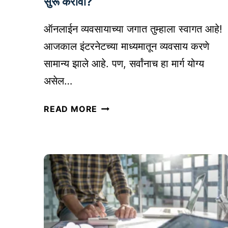
सुरू करावा?
वे
अ
ऑनलाईन व्यवसायाच्या जगात तुम्हाला स्वागत आहे!
र
आजकाल इंटरनेटच्या माध्यमातून व्यवसाय करणे
:
सामान्य झाले आहे. पण, सर्वांनाच हा मार्ग योग्य
प्र
त्ये
असेल…
का
ऑ
च्या
READ MORE
न
ग
ला
र
ई
जे
न
नु
व्य
सा
व
र
सा
यो
य
ग्य