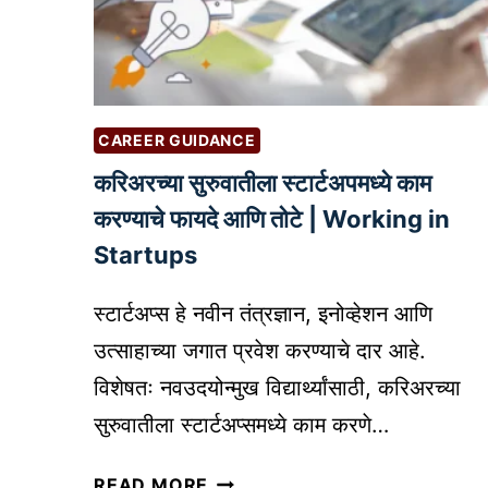
को
प
णा
र्या
सा
य
ठी
|
यो
B
CAREER GUIDANCE
ग्य
E
आ
S
करिअरच्या सुरुवातीला स्टार्टअपमध्ये काम
हे
T
करण्याचे फायदे आणि तोटे | Working in
?
V
Startups
के
I
व्हा
D
स्टार्टअप्स हे नवीन तंत्रज्ञान, इनोव्हेशन आणि
सु
E
उत्साहाच्या जगात प्रवेश करण्याचे दार आहे.
रू
O
क
E
विशेषतः नवउदयोन्मुख विद्यार्थ्यांसाठी, करिअरच्या
रा
D
सुरुवातीला स्टार्टअप्समध्ये काम करणे…
वा
I
?
T
क
READ MORE