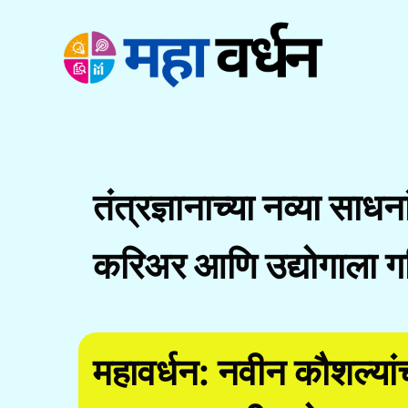
Skip
to
content
तंत्रज्ञानाच्या नव्या साधन
करिअर आणि उद्योगाला ग
महावर्धन: नवीन कौशल्य