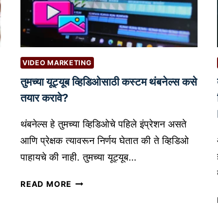
रि
ठी
णा
दी
म
र्घ
का
का
र
ळ
VIDEO MARKETING
क
य
ता
तुमच्या यूट्यूब व्हिडिओसाठी कस्टम थंबनेल्स कसे
श
वा
तयार करावे?
मि
ढ
ळ
व
वू
थंबनेल्स हे तुमच्या व्हिडिओचे पहिले इंप्रेशन असते
ण्या
न
आणि प्रेक्षक त्यावरून निर्णय घेतात की ते व्हिडिओ
सा
दे
पाहायचे की नाही. तुमच्या यूट्यूब…
ठी
ई
वै
ल
तु
READ MORE
य
?
म
क्ति
च्या
क