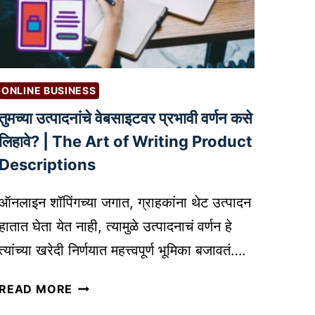
ला
न
भ
ला
इ
न
व्य
ONLINE BUSINESS
व
तुमच्या उत्पादनांचे वेबसाइटवर प्रभावी वर्णन कसे
सा
या
लिहावे? | The Art of Writing Product
च्या
Descriptions
य
शा
ऑनलाइन शॉपिंगच्या जगात, ग्राहकांना थेट उत्पादन
सा
हातात घेता येत नाही, त्यामुळे उत्पादनाचं वर्णन हे
ठी
त्यांच्या खरेदी निर्णयात महत्त्वपूर्ण भूमिका बजावतं….
म
ह
तु
READ MORE
त्वा
म
च्या