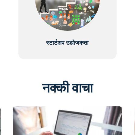
स्टार्टअप उद्योजकता
नक्की वाचा