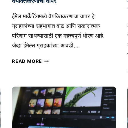
वैयक्तिकरणाचा वापर
स्ट्रॅ
टे
ईमेल मार्केटिंगमध्ये वैयक्तिकरणाचा वापर हे
जी
ग्राहकांच्या सहभागात वाढ आणि सकारात्मक
तु
परिणाम साधण्यासाठी एक महत्त्वपूर्ण धोरण आहे.
म
जेव्हा ईमेल्स ग्राहकांच्या आवडी,…
च्या
ऑ
ई
READ MORE
न
मे
ला
ल
इ
मा
न
र्के
व्य
टिं
व
ग
सा
ची
या
प
सा