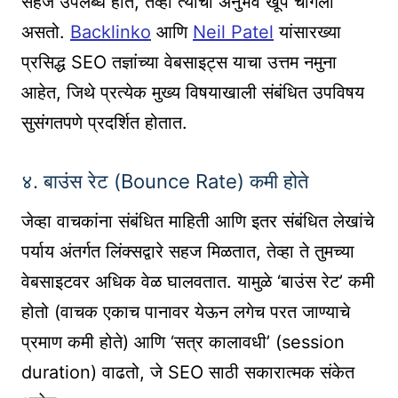
सहज उपलब्ध होते, तेव्हा त्याचा अनुभव खूप चांगला
असतो.
Backlinko
आणि
Neil Patel
यांसारख्या
प्रसिद्ध SEO तज्ञांच्या वेबसाइट्स याचा उत्तम नमुना
आहेत, जिथे प्रत्येक मुख्य विषयाखाली संबंधित उपविषय
सुसंगतपणे प्रदर्शित होतात.
४. बाउंस रेट (Bounce Rate) कमी होते
जेव्हा वाचकांना संबंधित माहिती आणि इतर संबंधित लेखांचे
पर्याय अंतर्गत लिंक्सद्वारे सहज मिळतात, तेव्हा ते तुमच्या
वेबसाइटवर अधिक वेळ घालवतात. यामुळे ‘बाउंस रेट’ कमी
होतो (वाचक एकाच पानावर येऊन लगेच परत जाण्याचे
प्रमाण कमी होते) आणि ‘सत्र कालावधी’ (session
duration) वाढतो, जे SEO साठी सकारात्मक संकेत