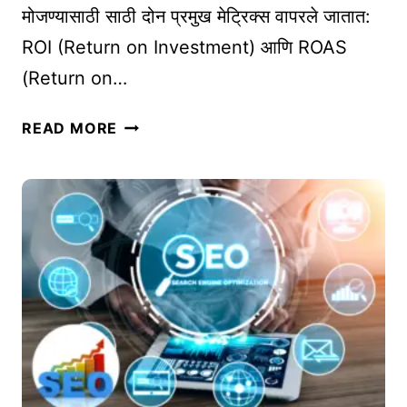
मोजण्यासाठी साठी दोन प्रमुख मेट्रिक्स वापरले जातात:
हे
ROI (Return on Investment) आणि ROAS
|
C
(Return on…
O
N
R
READ MORE
T
O
E
I
N
(
T
R
M
E
A
T
R
U
K
R
E
N
T
O
I
N