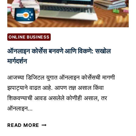
टो
:
मे
भ
श
वि
न
ष्या
सा
चा
ONLINE BUSINESS
ध
वे
ऑनलाइन कोर्सेस बनवणे आणि विकणे: सखोल
ने
ध
:
मार्गदर्शन
का
र्य
आजच्या डिजिटल युगात ऑनलाइन कोर्सेसची मागणी
क्ष
झपाट्याने वाढत आहे. आपण तज्ञ असाल किंवा
म
शिकवण्याची आवड असलेले कोणीही असाल, तर
ते
ऑनलाइन…
क
डे
ऑ
ए
READ MORE
न
क