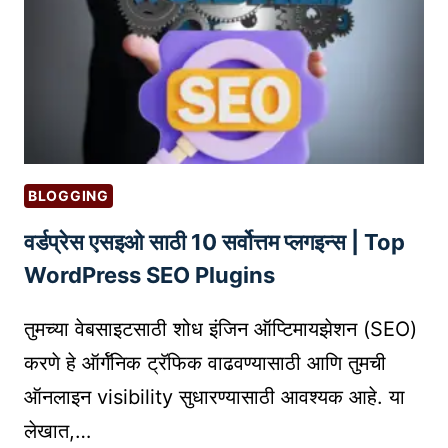
आ
सा
णि
ठी
सो
९
पा
मा
‘
र्ग
A
:
T
तु
O
BLOGGING
म
Z
वर्डप्रेस एसइओ साठी 10 सर्वोत्तम प्लगइन्स | Top
च्या
’
ब्रँ
WordPress SEO Plugins
गा
ड
ई
ला
तुमच्या वेबसाइटसाठी शोध इंजिन ऑप्टिमायझेशन (SEO)
ड
य
!
करणे हे ऑर्गॅनिक ट्रॅफिक वाढवण्यासाठी आणि तुमची
श
ऑनलाइन visibility सुधारण्यासाठी आवश्यक आहे. या
स्वी
लेखात,…
ब