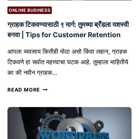
ळ
ONLINE BUSINESS
वा
ग्राहक टिकवण्यासाठी ९ मार्ग: तुमच्या ब्रँडला यशस्वी
य
ची
बनवा | Tips for Customer Retention
?
वि
आपला व्यवसाय कितीही मोठा असो किंवा लहान, ग्राहक
द्या
टिकवणे हा सर्वात महत्त्वाचा घटक आहे. तुम्हाला माहितीये
र्थ्यां
का की नवीन ग्राहक…
सा
ठी
ग्रा
READ MORE
ए
ह
क
क
प
टि
रि
क
पू
व
र्ण
ण्या