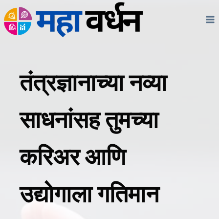
Skip
to
content
तंत्रज्ञानाच्या नव्या
साधनांसह तुमच्या
करिअर आणि
उद्योगाला गतिमान