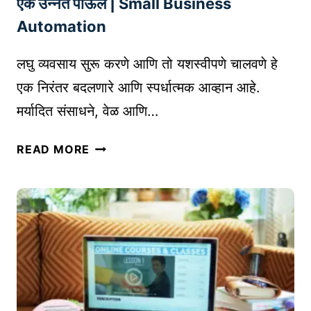
एक उन्नत पाऊल | Small Business
प
N
Automation
रा
G
वे
चा
लघु व्यवसाय सुरू करणे आणि तो यशस्वीपणे चालवणे हे
?
ई
एक निरंतर बदलणारे आणि स्पर्धात्मक आव्हान आहे.
|
-
R
मर्यादित संसाधने, वेळ आणि…
कॉ
O
म
I
ल
र्स
READ MORE
V
घु
म
S
व्य
ध्ये
R
व
वा
O
सा
ढ
A
यां
ता
S
सा
वा
ठी
प
ऑ
र