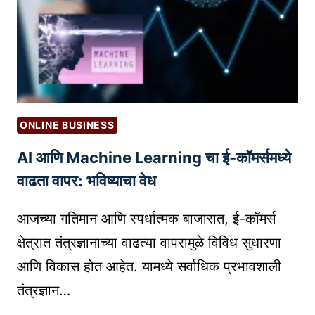
य
T
(
?
H
R
का
E
आ
T
णि
U
क
R
से
ONLINE BUSINESS
N
क
O
AI आणि Machine Learning चा ई-कॉमर्समध्ये
रा
N
य
वाढता वापर: भविष्याचा वेध
A
चे
D
?
आजच्या गतिमान आणि स्पर्धात्मक बाजारात, ई-कॉमर्स
S
क्षेत्रात तंत्रज्ञानाच्या वाढत्या वापरामुळे विविध सुधारणा
P
E
आणि विकास होत आहेत. यामध्ये सर्वाधिक प्रभावशाली
N
तंत्रज्ञान…
D