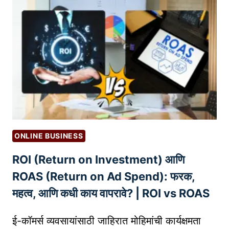
वृ
द्धी
सा
ठी
कं
टें
ट
मा
र्के
टिं
ONLINE BUSINESS
ग
ROI (Return on Investment) आणि
का
आ
ROAS (Return on Ad Spend): फरक,
व
महत्व, आणि कधी काय वापरावे? | ROI vs ROAS
श्य
क
ई-कॉमर्स व्यवसायांसाठी जाहिरात मोहिमांची कार्यक्षमता
आ