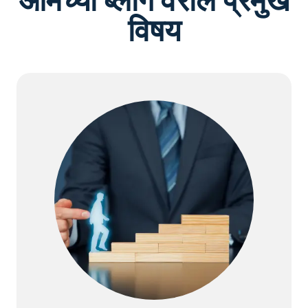
आमच्या ब्लॉग वरील प्रमुख
विषय