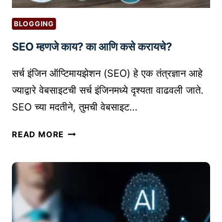
N
I
G
N
BLOGGING
F
V
O
SEO म्हणजे काय? का आणि कसे करायचे?
E
R
S
B
सर्च इंजिन ऑप्टिमायझेशन (SEO) हे एक तंत्रज्ञान आहे
T
U
M
ज्याद्वारे वेबसाइटची सर्च इंजिनमध्ये दृश्यता वाढवली जाते.
S
E
SEO च्या मदतीने, तुमची वेबसाइट…
I
N
N
T
S
READ MORE
E
)
E
S
आ
O
S
णि
म्ह
G
R
ण
R
O
जे
O
A
का
W
S