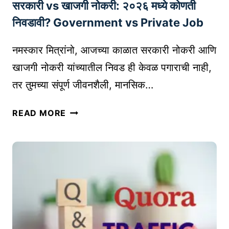
सरकारी vs खाजगी नोकरी: २०२६ मध्ये कोणती
O
E
आ
R
निवडावी? Government vs Private Job
णि
R
वा
E
नमस्कार मित्रांनो, आजच्या काळात सरकारी नोकरी आणि
च
T
खाजगी नोकरी यांच्यातील निवड ही केवळ पगाराची नाही,
कां
E
तर तुमच्या संपूर्ण जीवनशैली, मानसिक…
सा
N
ठी
T
स
READ MORE
सं
I
र
पू
O
का
र्ण
N
री
मा
V
र्ग
S
द
खा
र्श
ज
क
गी
|