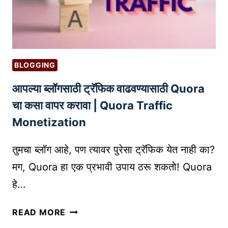
नो
W
क
R
री
I
:
T
२
I
BLOGGING
०
N
आपल्या ब्लॉगसाठी ट्रॅफिक वाढवण्यासाठी Quora
२
G
६
चा कसा वापर करावा | Quora Traffic
B
म
E
Monetization
ध्ये
T
को
T
तुमचा ब्लॉग आहे, पण त्यावर पुरेसा ट्रॅफिक येत नाही का?
ण
E
मग, Quora हा एक प्रभावी उपाय ठरू शकतो! Quora
ती
R
हे…
नि
B
व
L
आ
डा
READ MORE
O
प
वी