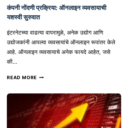
कंपनी नोंदणी प्रक्रिया: ऑनलाइन व्यवसायाची
म
च्या
यशस्वी सुरुवात
ब्रँ
ड
इंटरनेटच्या वाढत्या वापरामुळे, अनेक उद्योग आणि
सा
उद्योजकांनी आपल्या व्यवसायांचे ऑनलाइन रूपांतर केले
ठी
आहे. ऑनलाइन व्यवसायाचे अनेक फायदे आहेत, जसे
यो
की…
ग्य
सा
कं
ध
READ MORE
प
नां
नी
ची
नों
नि
द
व
णी
ड
प्र
क