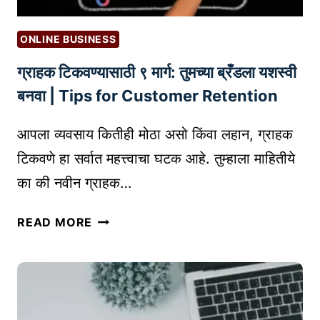
A
नो
N
ख्या
D
ONLINE BUSINESS
डि
B
ग्राहक टिकवण्यासाठी ९ मार्ग: तुमच्या ब्रँडला यशस्वी
झा
E
इ
बनवा | Tips for Customer Retention
A
न
R
चं
आपला व्यवसाय कितीही मोठा असो किंवा लहान, ग्राहक
M
सं
A
टिकवणे हा सर्वात महत्त्वाचा घटक आहे. तुम्हाला माहितीये
र
R
का की नवीन ग्राहक…
क्ष
K
ण
E
ग्रा
READ MORE
क
T
ह
सं
क
क
टि
रा
क
वं
व