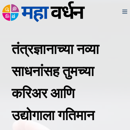
Skip
to
content
तंत्रज्ञानाच्या नव्या
साधनांसह तुमच्या
करिअर आणि
उद्योगाला गतिमान