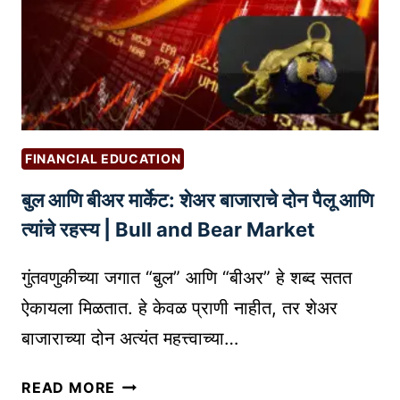
क्रि
रा
या
|
:
B
ऑ
E
न
S
ला
T
इ
L
FINANCIAL EDUCATION
न
O
बुल आणि बीअर मार्केट: शेअर बाजाराचे दोन पैलू आणि
व्य
G
व
O
त्यांचे रहस्य | Bull and Bear Market
सा
G
या
E
गुंतवणुकीच्या जगात “बुल” आणि “बीअर” हे शब्द सतत
ची
N
ऐकायला मिळतात. हे केवळ प्राणी नाहीत, तर शेअर
य
E
बाजाराच्या दोन अत्यंत महत्त्वाच्या…
श
R
स्वी
A
बु
READ MORE
सु
T