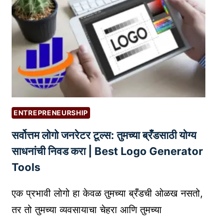
S
E
O
:
तु
म
च्या
व्हि
डि
ENTREPRENEURSHIP
ओ
सर्वोत्तम लोगो जनरेटर टूल्स: तुमच्या ब्रँडसाठी योग्य
ला
उ
साधनांची निवड करा | Best Logo Generator
च्च
Tools
रँ
किं
एक प्रभावी लोगो हा केवळ तुमच्या ब्रँडची ओळख नसतो,
ग
तर तो तुमच्या व्यवसायाचा चेहरा आणि तुमच्या
मि