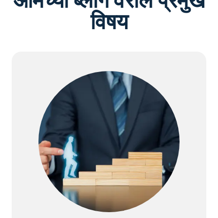
आमच्या ब्लॉग वरील प्रमुख
विषय