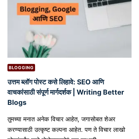
?
ण्या
D
सा
E
ठी
S
९
I
मा
G
र्ग
N
:
R
तु
E
BLOGGING
म
G
उत्तम ब्लॉग पोस्ट कसे लिहावे: SEO आणि
च्या
I
ब्रँ
वाचकांसाठी संपूर्ण मार्गदर्शक | Writing Better
S
ड
T
Blogs
ला
R
य
A
तुमच्या मनात अनेक विचार आहेत, जगासोबत शेअर
श
T
करण्यासाठी उत्कृष्ट कल्पना आहेत. पण ते विचार लाखो
स्वी
I