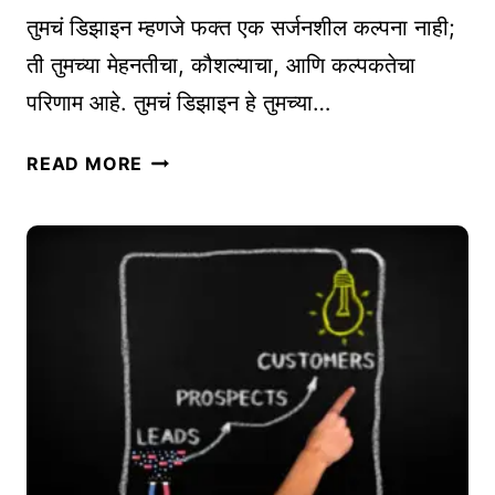
दो
तुमचं डिझाइन म्हणजे फक्त एक सर्जनशील कल्पना नाही;
न
ती तुमच्या मेहनतीचा, कौशल्याचा, आणि कल्पकतेचा
पै
परिणाम आहे. तुमचं डिझाइन हे तुमच्या…
लू
आ
डि
READ MORE
णि
झा
त्यां
इ
चे
न
र
नों
ह
द
स्य
णी
|
:
B
तु
U
म
L
च्या
L
अ