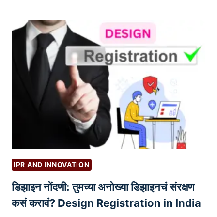
ल
रु
O
आ
वा
R
णि
त
T
बी
O
अ
O
र
L
मा
S
र्के
ट
:
शे
अ
र
IPR AND INNOVATION
बा
डिझाइन नोंदणी: तुमच्या अनोख्या डिझाइनचं संरक्षण
जा
रा
कसं करावं? Design Registration in India
चे